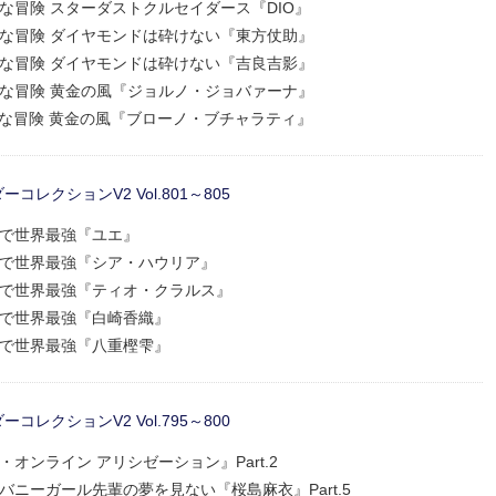
の奇妙な冒険 スターダストクルセイダース『DIO』
の奇妙な冒険 ダイヤモンドは砕けない『東方仗助』
の奇妙な冒険 ダイヤモンドは砕けない『吉良吉影』
の奇妙な冒険 黄金の風『ジョルノ・ジョバァーナ』
の奇妙な冒険 黄金の風『ブローノ・ブチャラティ』
レクションV2 Vol.801～805
職業で世界最強『ユエ』
た職業で世界最強『シア・ハウリア』
た職業で世界最強『ティオ・クラルス』
た職業で世界最強『白崎香織』
た職業で世界最強『八重樫雫』
レクションV2 Vol.795～800
ート・オンライン アリシゼーション』Part.2
郎はバニーガール先輩の夢を見ない『桜島麻衣』Part.5