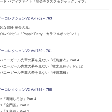
ャーカード バディファイト『龍炎寺タスク＆ジャックナイフ』
レクションV2 Vol.762～763
の奇妙な冒険 黄金の風』
eam! ガルパ☆ピコ『Poppin'Party カラフルポッピン！』
レクションV2 Vol.759～761
郎はバニーガール先輩の夢を見ない『桜島麻衣』Part.4
郎はバニーガール先輩の夢を見ない『牧之原翔子』Part.2
野郎はバニーガール先輩の夢を見ない『梓川花楓』
レクションV2 Vol.755～758
ckets『鳴瀬しろは』Part.4
kets『空門蒼』Part.3
kets『久島鴎』Part.3