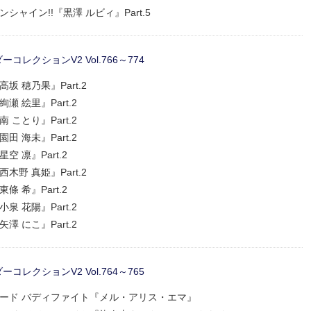
サンシャイン!!『黒澤 ルビィ』Part.5
レクションV2 Vol.766～774
高坂 穂乃果』Part.2
絢瀬 絵里』Part.2
南 ことり』Part.2
園田 海未』Part.2
星空 凛』Part.2
西木野 真姫』Part.2
東條 希』Part.2
小泉 花陽』Part.2
矢澤 にこ』Part.2
レクションV2 Vol.764～765
ャーカード バディファイト『メル・アリス・エマ』