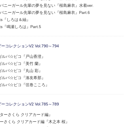
野郎はバニーガール先輩の夢を見ない『桜島麻衣』水着ver.
郎はバニーガール先輩の夢を見ない『桜島麻衣』Part.6
ockets『しろは＆紬』
ckets『鳴瀬しろは』Part.5
レクションV2 Vol.790～794
eam! ガルパ☆ピコ『戸山香澄』
am! ガルパ☆ピコ『美竹 蘭』
am! ガルパ☆ピコ『丸山 彩』
eam! ガルパ☆ピコ『湊友希那』
eam! ガルパ☆ピコ『弦巻こころ』
レクションV2 Vol.785～789
キャプターさくら クリアカード編』
ャプターさくら クリアカード編『木之本 桜』