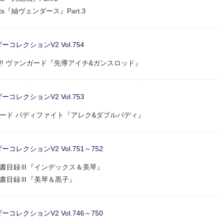
ckets『紬ヴェンダース』Part.3
レクションV2 Vol.754
イト!! ヴァンガード『先導アイチ&ガンスロッド』
レクションV2 Vol.753
ャーカード バディファイト『アレク&ダブルバディ』
レクションV2 Vol.751～752
術の禁書目録Ⅲ『インデックス＆美琴』
術の禁書目録Ⅲ『美琴＆黒子』
レクションV2 Vol.746～750