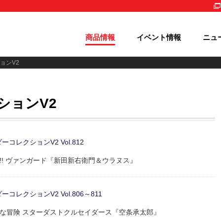
商品情報
イベント情報
ニュ
ョンV2
ションV2
レクションV2 Vol.812
ァイト!! ヴァンガード『新田新右衛門＆ウラヌス』
レクションV2 Vol.806～811
の奇妙な冒険 スターダストクルセイダース『空条承太郎』