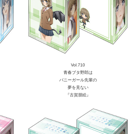
Vol.710
青春ブタ野郎は
バニーガール先輩の
夢を見ない
『古賀朋絵』