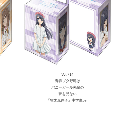
Vol.714
青春ブタ野郎は
バニーガール先輩の
夢を見ない
『牧之原翔子』中学生ver.