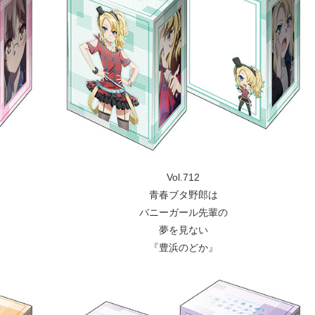
Vol.712
青春ブタ野郎は
バニーガール先輩の
夢を見ない
『豊浜のどか』