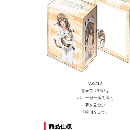
Vol.713
青春ブタ野郎は
バニーガール先輩の
夢を見ない
『梓川かえで』
商品仕様