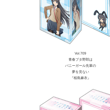
Vol.709
青春ブタ野郎は
バニーガール先輩の
夢を見ない
『桜島麻衣』