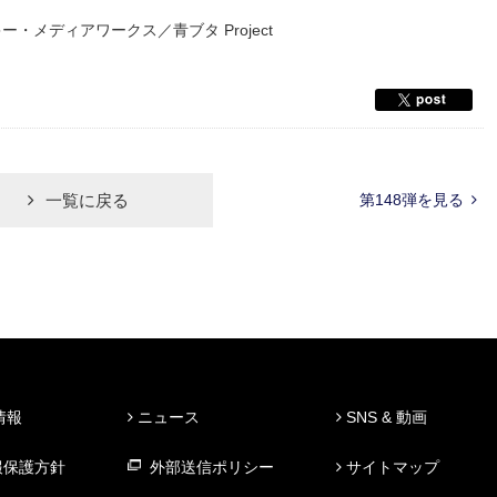
ー・メディアワークス／青ブタ Project
一覧に戻る
第148弾を見る
情報
ニュース
SNS & 動画
報保護方針
外部送信ポリシー
サイトマップ