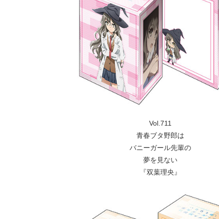
Vol.711
青春ブタ野郎は
バニーガール先輩の
夢を見ない
『双葉理央』