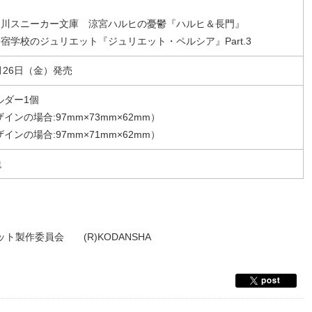
07 角川スニーカー文庫 涼宮ハルヒの憂鬱『ハルヒ＆長門』
08 寄宿学校のジュリエット『ジュリエット・ペルシア』Part.3
4月26日（金）発売
ルダー1個
インの場合:97mm×73mm×62mm）
インの場合:97mm×71mm×62mm）
税
製作委員会 (R)KODANSHA