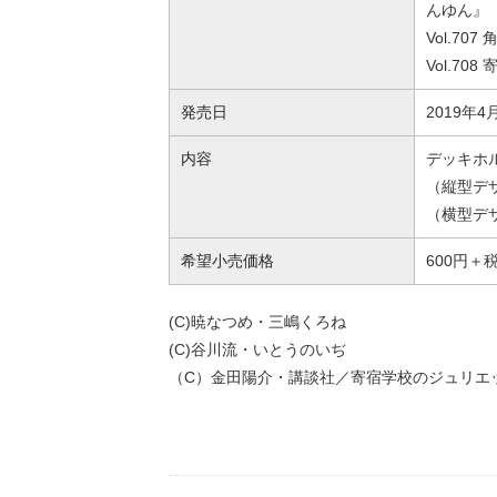
んゆん』
Vol.7
Vol.7
発売日
2019年
内容
デッキホ
（縦型デザ
（横型デザ
希望小売価格
600円＋
(C)暁なつめ・三嶋くろね
(C)谷川流・いとうのいぢ
（C）金田陽介・講談社／寄宿学校のジュリエット