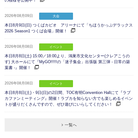
の模様を公開中！
2026年08月09日
大会
本日8月9日(日) つくばカピオ アリーナにて「ちほうかっぷデラックス
2026 Season1 つくば会場」開催！
2026年08月08日
イベント
本日8月8日(土) 15:00／18:00より、鴻巣市文化センター(クレアこうの
す) 大ホールにて『MyGO!!!!!の「迷子集会」出張版 第三弾 - 日常の築
葉書 -』開催！
2026年08月08日
イベント
本日8月8日(土)・9日(日)の2日間、TOC有明Convention Hallにて『ラブ
カファンミーティング』開催！ラブカを知らない方でも楽しめるイベン
トが盛りだくさんですので、ぜひ遊びにいらしてください！
一覧へ