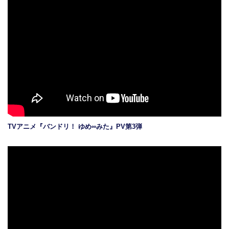
TVアニメ『バンドリ！ ゆめ∞みた』PV第3弾