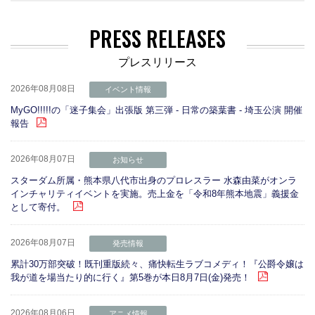
PRESS RELEASES
プレスリリース
2026年08月08日
イベント情報
MyGO!!!!!の「迷子集会」出張版 第三弾 - 日常の築葉書 - 埼玉公演 開催
報告
2026年08月07日
お知らせ
スターダム所属・熊本県八代市出身のプロレスラー 水森由菜がオンラ
インチャリティイベントを実施。売上金を「令和8年熊本地震」義援金
として寄付。
2026年08月07日
発売情報
累計30万部突破！既刊重版続々、痛快転生ラブコメディ！『公爵令嬢は
我が道を場当たり的に行く』第5巻が本日8月7日(金)発売！
2026年08月06日
アニメ情報