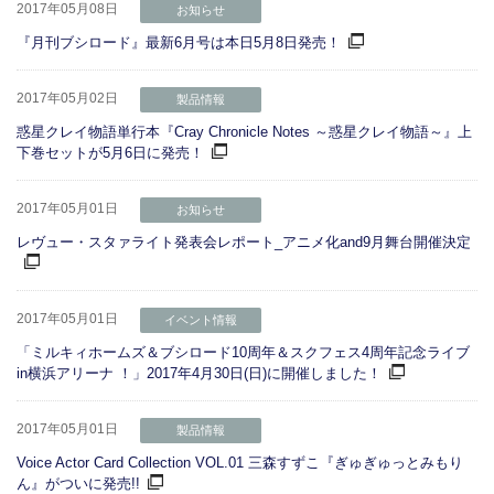
2017年05月08日
お知らせ
『月刊ブシロード』最新6月号は本日5月8日発売！
2017年05月02日
製品情報
惑星クレイ物語単行本『Cray Chronicle Notes ～惑星クレイ物語～』上
下巻セットが5月6日に発売！
2017年05月01日
お知らせ
レヴュー・スタァライト発表会レポート_アニメ化and9月舞台開催決定
2017年05月01日
イベント情報
「ミルキィホームズ＆ブシロード10周年＆スクフェス4周年記念ライブ
in横浜アリーナ ！」2017年4月30日(日)に開催しました！
2017年05月01日
製品情報
Voice Actor Card Collection VOL.01 三森すずこ『ぎゅぎゅっとみもり
ん』がついに発売!!