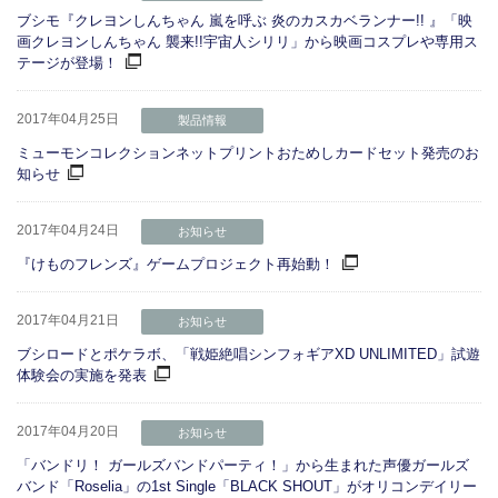
ブシモ『クレヨンしんちゃん 嵐を呼ぶ 炎のカスカベランナー!! 』「映
画クレヨンしんちゃん 襲来!!宇宙人シリリ」から映画コスプレや専用ス
テージが登場！
2017年04月25日
製品情報
ミューモンコレクションネットプリントおためしカードセット発売のお
知らせ
2017年04月24日
お知らせ
『けものフレンズ』ゲームプロジェクト再始動！
2017年04月21日
お知らせ
ブシロードとポケラボ、「戦姫絶唱シンフォギアXD UNLIMITED」試遊
体験会の実施を発表
2017年04月20日
お知らせ
「バンドリ！ ガールズバンドパーティ！」から生まれた声優ガールズ
バンド「Roselia」の1st Single「BLACK SHOUT」がオリコンデイリー