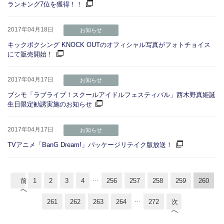
ランキング7位を獲得！！
2017年04月18日
お知らせ
キックボクシング KNOCK OUTのオフィシャル写真がフォトチョイス
にて販売開始！
2017年04月17日
お知らせ
ブシモ「ラブライブ！スクールアイドルフェスティバル」西木野真姫誕
生日限定勧誘実施のお知らせ
2017年04月17日
お知らせ
TVアニメ「BanG Dream!」パッケージリテイク版放送！
…
前
1
2
3
4
256
257
258
259
260
へ
…
261
262
263
264
272
次
へ