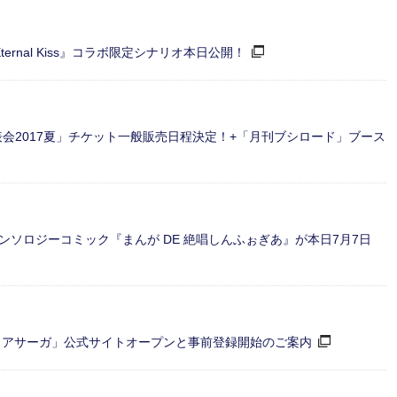
rnal Kiss』コラボ限定シナリオ本日公開！
発表会2017夏」チケット一般販売日程決定！+「月刊ブシロード」ブース
ソロジーコミック『まんが DE 絶唱しんふぉぎあ』が本日7月7日
ィアサーガ」公式サイトオープンと事前登録開始のご案内