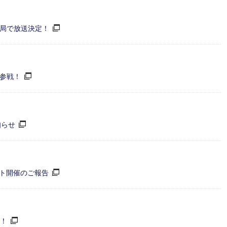
7局で放送決定！
心参戦！
知らせ
ト開催のご報告
定！