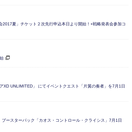
表会2017夏」チケット２次先行申込本日より開始！+戦略発表会参加コ
始
D UNLIMITED」 にてイベントクエスト「片翼の奏者」を7月1日
」ブースターパック「カオス・コントロール・クライシス」7月1日