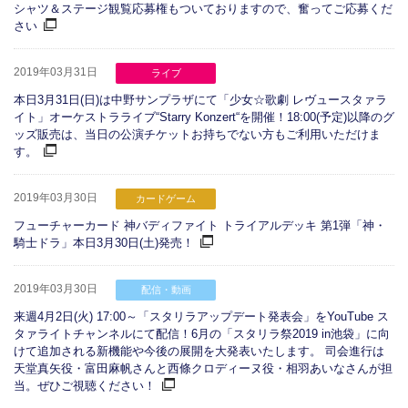
シャツ＆ステージ観覧応募権もついておりますので、奮ってご応募くだ
さい
2019年03月31日
ライブ
本日3月31日(日)は中野サンプラザにて「少女☆歌劇 レヴュースタァラ
イト」オーケストラライブ“Starry Konzert“を開催！18:00(予定)以降のグ
ッズ販売は、当日の公演チケットお持ちでない方もご利用いただけま
す。
2019年03月30日
カードゲーム
フューチャーカード 神バディファイト トライアルデッキ 第1弾「神・
騎士ドラ」本日3月30日(土)発売！
2019年03月30日
配信・動画
来週4月2日(火) 17:00～「スタリラアップデート発表会」をYouTube ス
タァライトチャンネルにて配信！6月の「スタリラ祭2019 in池袋」に向
けて追加される新機能や今後の展開を大発表いたします。 司会進行は
天堂真矢役・富田麻帆さんと西條クロディーヌ役・相羽あいなさんが担
当。ぜひご視聴ください！