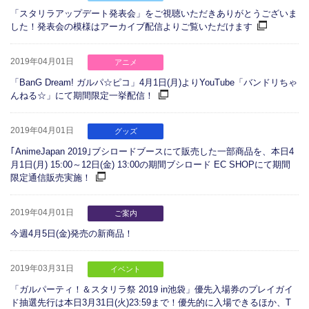
「スタリラアップデート発表会」をご視聴いただきありがとうございま
した！発表会の模様はアーカイブ配信よりご覧いただけます
2019年04月01日
アニメ
「BanG Dream! ガルパ☆ピコ」4月1日(月)よりYouTube「バンドリちゃ
んねる☆」にて期間限定一挙配信！
2019年04月01日
グッズ
｢AnimeJapan 2019｣ブシロードブースにて販売した一部商品を、本日4
月1日(月) 15:00～12日(金) 13:00の期間ブシロード EC SHOPにて期間
限定通信販売実施！
2019年04月01日
ご案内
今週4月5日(金)発売の新商品！
2019年03月31日
イベント
「ガルパーティ！＆スタリラ祭 2019 in池袋」優先入場券のプレイガイ
ド抽選先行は本日3月31日(火)23:59まで！優先的に入場できるほか、T