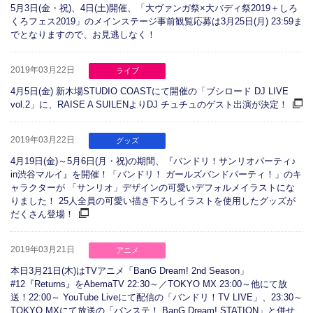
5月3日(金・祝)、4日(土)開催、「大ヴァンガ祭×大バディ祭2019＋しろ
くろフェス2019」のメインステージ事前観覧応募は3月25日(月) 23:59ま
でとなりますので、お見逃しなく！
2019年03月22日
ライブ
4月5日(金) 新木場STUDIO COASTにて開催の「ブシロード DJ LIVE
vol.2」に、RAISE A SUILENよりDJ チュチュのゲスト出演が決定！
2019年03月22日
グッズ
4月19日(金)～5月6日(月・祝)の期間、『バンドリ！サンリオパーティ♪
in渋谷マルイ』を開催！「バンドリ！ ガールズバンドパーティ！」のキ
ャラクターが 「サンリオ」デザインの可愛いデフォルメイラストにな
りました！ 25人全員の可愛い描き下ろしイラストを使用したグッズが
だくさん登場！
2019年03月21日
アニメ
本日3月21日(木)はTVアニメ「BanG Dream! 2nd Season」
#12『Returns』をAbemaTV 22:30～／TOKYO MX 23:00～他にて放
送！22:00～ YouTube Liveにて配信の「バンドリ！TV LIVE」、23:30～
TOKYO MXにて放送の「バンステ！ BanG Dream! STATION」と併せ