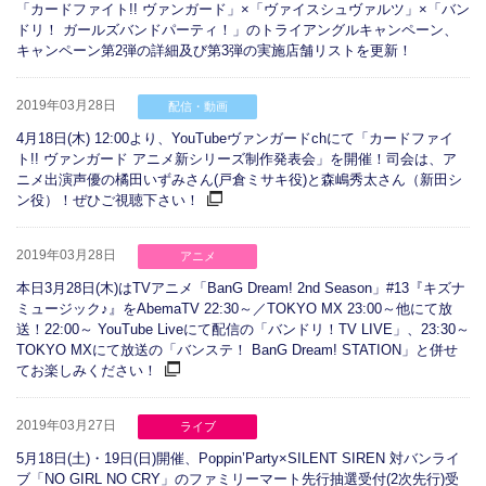
「カードファイト!! ヴァンガード」×「ヴァイスシュヴァルツ」×「バン
ドリ！ ガールズバンドパーティ！」のトライアングルキャンペーン、
キャンペーン第2弾の詳細及び第3弾の実施店舗リストを更新！
2019年03月28日
配信・動画
4月18日(木) 12:00より、YouTubeヴァンガードchにて「カードファイ
ト!! ヴァンガード アニメ新シリーズ制作発表会」を開催！司会は、ア
ニメ出演声優の橘田いずみさん(戸倉ミサキ役)と森嶋秀太さん（新田シ
ン役）！ぜひご視聴下さい！
2019年03月28日
アニメ
本日3月28日(木)はTVアニメ「BanG Dream! 2nd Season」#13『キズナ
ミュージック♪』をAbemaTV 22:30～／TOKYO MX 23:00～他にて放
送！22:00～ YouTube Liveにて配信の「バンドリ！TV LIVE」、23:30～
TOKYO MXにて放送の「バンステ！ BanG Dream! STATION」と併せ
てお楽しみください！
2019年03月27日
ライブ
5月18日(土)・19日(日)開催、Poppin’Party×SILENT SIREN 対バンライ
ブ「NO GIRL NO CRY」のファミリーマート先行抽選受付(2次先行)受