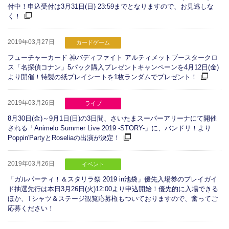
付中！申込受付は3月31日(日) 23:59までとなりますので、お見逃しな
く！
2019年03月27日
カードゲーム
フューチャーカード 神バディファイト アルティメットブースタークロ
ス「名探偵コナン」5パック購入プレゼントキャンペーンを4月12日(金)
より開催！特製の紙プレイシートを1枚ランダムでプレゼント！
2019年03月26日
ライブ
8月30日(金)～9月1日(日)の3日間、さいたまスーパーアリーナにて開催
される「Animelo Summer Live 2019 -STORY-」に、バンドリ！より
Poppin'PartyとRoseliaの出演が決定！
2019年03月26日
イベント
「ガルパーティ！＆スタリラ祭 2019 in池袋」優先入場券のプレイガイ
ド抽選先行は本日3月26日(火)12:00より申込開始！優先的に入場できる
ほか、Tシャツ＆ステージ観覧応募権もついておりますので、奮ってご
応募ください！