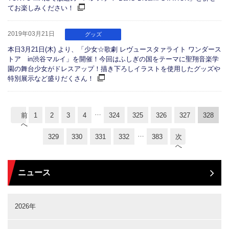
てお楽しみください！
2019年03月21日
グッズ
本日3月21日(木) より、「少女☆歌劇 レヴュースタァライト ワンダース
トア in渋谷マルイ」を開催！今回はふしぎの国をテーマに聖翔音楽学
園の舞台少女がドレスアップ！描き下ろしイラストを使用したグッズや
特別展示など盛りだくさん！
…
前
1
2
3
4
324
325
326
327
328
へ
…
329
330
331
332
383
次
へ
ニュース
2026年