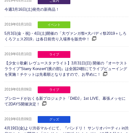
2019年03月11日
ご案内
今週3月16日(土)発売の新商品！
2019年03月10日
イベント
5月3日(金・祝)・4日(土)開催の「大ヴァンガ祭×大バディ祭2019＋しろ
くろフェス2019」は各日前売り入場券を販売中！
2019年03月10日
ライブ
【少女☆歌劇 レヴュースタァライト】3月31日(日) 開催の『オーケスト
ラライブ“Starry Konzert“(夜の部)』は全国24館にてライブビューイング
を実施！チケットは先着順となりますので、お早めに！
2019年03月09日
ライブ
ブシロードがおくる新プロジェクト「D4DJ」1st LIVE、幕張メッセに
て2DAYS開催決定！
2019年03月09日
グッズ
4月19日(金)より渋谷マルイにて、『バンドリ！ サンリオパーティ♪ in渋