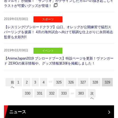
谷マルイ』が開催！「サンリオ」がデザインしたガルパの描き起こしイ
ラストが可愛いグッズが登場！
2019年03月08日
スポーツ
【レスリング/ブシロードクラブ】山口、オレッグが公開練習で猛烈ス
パーリングを披露！ 4月の海外試合へ向けて順調な仕上がりに永田裕志
監督も太鼓判!!
2019年03月08日
イベント
【AnimeJapan2019 ブシロードブース】特設ページを更新！ヴァンガー
ド ZEROの展示情報や、グッズ情報第3弾を掲載しました！
…
前
1
2
3
4
325
326
327
328
329
へ
…
330
331
332
333
383
次
へ
ニュース