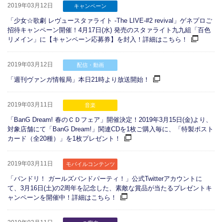
2019年03月12日
キャンペーン
「少女☆歌劇 レヴュースタァライト -The LIVE-#2 revival」ゲネプロご
招待キャンペーン開催！4月17日(水) 発売のスタァライト九九組「百色
リメイン」に【キャンペーン応募券】を封入！詳細はこちら！
2019年03月12日
配信・動画
「週刊ヴァンガ情報局」本日21時より放送開始！
2019年03月11日
音楽
「BanG Dream! 春のＣＤフェア」開催決定！2019年3月15日(金)より、
対象店舗にて「BanG Dream!」関連CDを1枚ご購入毎に、「特製ポスト
カード（全20種）」を1枚プレゼント！
2019年03月11日
モバイルコンテンツ
「バンドリ！ ガールズバンドパーティ！」公式Twitterアカウントに
て、3月16日(土)の2周年を記念した、素敵な賞品が当たるプレゼントキ
ャンペーンを開催中！詳細はこちら！