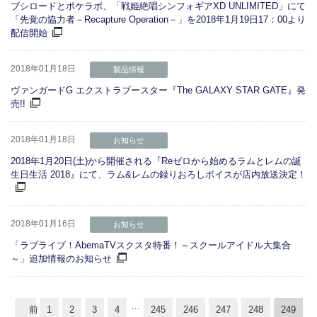
ブシロードとポケラボ、「戦姫絶唱シンフォギアXD UNLIMITED」にて
「先覚の協力者－Recapture Operation－」を2018年1月19日17：00より
配信開始
2018年01月18日
製品情報
ヴァンガードG エクストラブースター『The GALAXY STAR GATE』発
売!!
2018年01月18日
お知らせ
2018年1月20日(土)から開催される『Reゼロから始めるラムとレムの誕
生日生活 2018』にて、ラム&レムの録りおろしボイスが店内放送決定！
2018年01月16日
お知らせ
「ラブライブ！AbemaTVスクスタ特番！～スクールアイドル大集合
～」追加情報のお知らせ
…
前
1
2
3
4
245
246
247
248
249