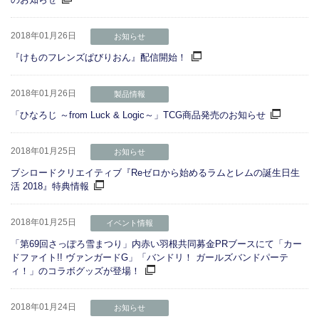
2018年01月26日
お知らせ
『けものフレンズぱびりおん』配信開始！
2018年01月26日
製品情報
「ひなろじ ～from Luck & Logic～」TCG商品発売のお知らせ
2018年01月25日
お知らせ
ブシロードクリエイティブ『Reゼロから始めるラムとレムの誕生日生
活 2018』特典情報
2018年01月25日
イベント情報
「第69回さっぽろ雪まつり」内赤い羽根共同募金PRブースにて「カー
ドファイト!! ヴァンガードG」「バンドリ！ ガールズバンドパーテ
ィ！」のコラボグッズが登場！
2018年01月24日
お知らせ