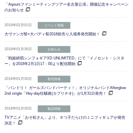
「Aqoursファンミーティングツアー名古屋公演」開催記念キャンペーン
のお知らせ
2018年02月01日
イベント情報
大ヴァンガ祭×大バディ祭2018前売り入場券発売開始！
2018年01月30日
お知らせ
「戦姫絶唱シンフォギアXD UNLIMITED」にて「イノセント・シスタ
ー」を2018年2月1日17：00より配信開始
2018年01月30日
発売情報
「バンドリ！ ガールズバンドパーティ！」オリジナルバンドAfterglow
2nd single「Hey-day狂騒曲(カプリチオ)」が1月31日発売！
2018年01月30日
製品情報
TVアニメ「おそ松さん」より、６つ子だらけのミニフィギュアが発売
決定！