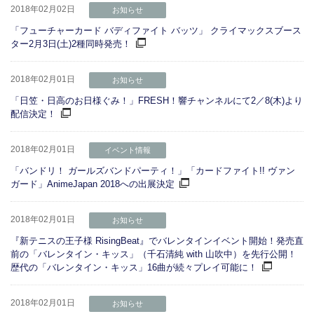
2018年02月02日
お知らせ
「フューチャーカード バディファイト バッツ」 クライマックスブース
ター2月3日(土)2種同時発売！
2018年02月01日
お知らせ
「日笠・日高のお日様ぐみ！」FRESH！響チャンネルにて2／8(木)より
配信決定！
2018年02月01日
イベント情報
「バンドリ！ ガールズバンドパーティ！」「カードファイト!! ヴァン
ガード」AnimeJapan 2018への出展決定
2018年02月01日
お知らせ
『新テニスの王子様 RisingBeat』でバレンタインイベント開始！発売直
前の「バレンタイン・キッス」（千石清純 with 山吹中）を先行公開！
歴代の「バレンタイン・キッス」16曲が続々プレイ可能に！
2018年02月01日
お知らせ