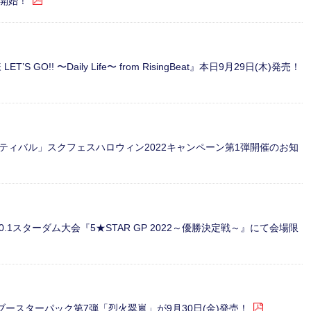
開始！
’S GO!! 〜Daily Life〜 from RisingBeat』本日9月29日(木)発売！
ィバル」スクフェスハロウィン2022キャンペーン第1弾開催のお知
10.1スターダム大会『5★STAR GP 2022～優勝決定戦～』にて会場限
sよりブースターパック第7弾「烈火翠嵐」が9月30日(金)発売！