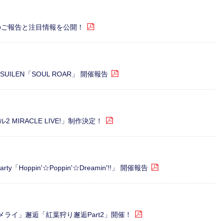
のご報告と注目情報を公開！
 A SUILEN「SOUL ROAR」 開催報告
IRACLE LIVE!」制作決定！
arty「Hoppin'☆Poppin'☆Dreamin'!!」 開催報告
ロイメライ」邂逅「紅葉狩り邂逅Part2」開催！