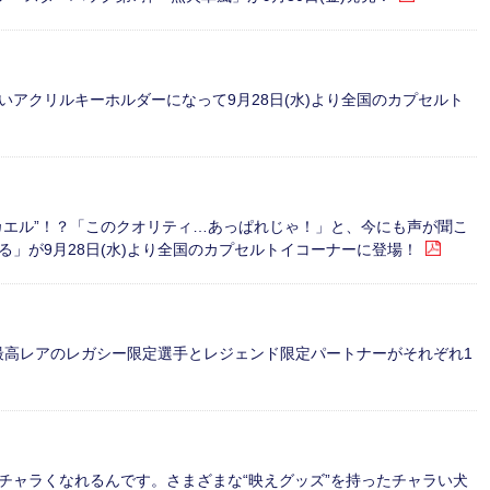
アクリルキーホルダーになって9月28日(水)より全国のカプセルト
カエル”！？「このクオリティ…あっぱれじゃ！」と、今にも声が聞こ
」が9月28日(水)より全国のカプセルトイコーナーに登場！
TS』最高レアのレガシー限定選手とレジェンド限定パートナーがそれぞれ1
チャラくなれるんです。さまざまな“映えグッズ”を持ったチャラい犬