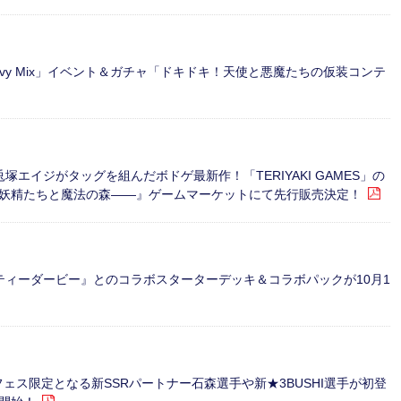
ovy Mix」イベント＆ガチャ「ドキドキ！天使と悪魔たちの仮装コンテ
エイジがタッグを組んだボドゲ最新作！「TERIYAKI GAMES」の
妖精たちと魔法の森――』ゲームマーケットにて先行販売決定！
娘 プリティーダービー』とのコラボスターターデッキ＆コラボパックが10月1
S』フェス限定となる新SSRパートナー石森選手や新★3BUSHI選手が初登