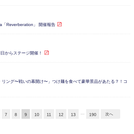
ca「Reverberation」 開催報告
明日からステージ開催！
・リング〜戦いの幕開け〜」つけ麺を食べて豪華景品があたる？！コ
…
次へ
7
8
9
10
11
12
13
190