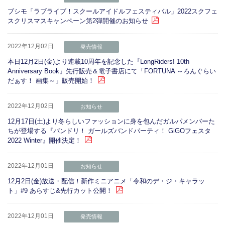
ブシモ「ラブライブ！スクールアイドルフェスティバル」2022スクフェ
スクリスマスキャンペーン第2弾開催のお知らせ
2022年12月02日
発売情報
本日12月2日(金)より連載10周年を記念した『LongRiders! 10th
Anniversary Book』先行販売＆電子書店にて「FORTUNA ～ろんぐらい
だぁす！ 画集～」販売開始！
2022年12月02日
お知らせ
12月17日(土)より冬らしいファッションに身を包んだガルパメンバーた
ちが登場する『バンドリ！ ガールズバンドパーティ！ GiGOフェスタ
2022 Winter』開催決定！
2022年12月01日
お知らせ
12月2日(金)放送・配信！新作ミニアニメ「令和のデ・ジ・キャラッ
ト」#9 あらすじ&先行カット公開！
2022年12月01日
発売情報