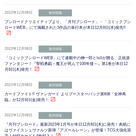
2022年12月08日
発売情報
ブシロードクリエイティブより、「月刊ブシロード」・「コミックブシ
ロードWEB」にて掲載された3作品の単行本が本日12月8日(木)発売!!
2022年12月08日
発売情報
「コミックブシロードWEB」にて連載中の榊一郎とIsIIが贈る、正統派
ファンタジー！『聖戦勇戯～魔王が死んで100年後～』第1巻が本日12
月8日(木)発売！
2022年12月08日
発売情報
カードファイト!! ヴァンガード よりブースターパック第8弾「女神再
臨」が12月9日(金)発売！
2022年12月08日
発売情報
『月刊ブシロード』最新2023年1月号が本日12月8日(木)に発売！表紙に
はヴァイスシュヴァルツ新弾『アズールレーン』が登場！TCG大強化宣
言！付録カードも4枚封入！