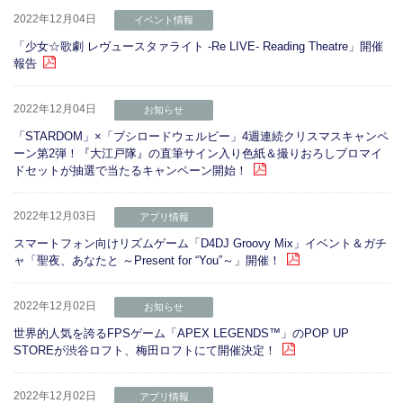
2022年12月04日
イベント情報
「少女☆歌劇 レヴュースタァライト -Re LIVE- Reading Theatre」開催
報告
2022年12月04日
お知らせ
「STARDOM」×「ブシロードウェルビー」4週連続クリスマスキャンペ
ーン第2弾！『大江戸隊』の直筆サイン入り色紙＆撮りおろしブロマイ
ドセットが抽選で当たるキャンペーン開始！
2022年12月03日
アプリ情報
スマートフォン向けリズムゲーム「D4DJ Groovy Mix」イベント＆ガチ
ャ「聖夜、あなたと ～Present for “You”～」開催！
2022年12月02日
お知らせ
世界的人気を誇るFPSゲーム「APEX LEGENDS™」のPOP UP
STOREが渋谷ロフト、梅田ロフトにて開催決定！
2022年12月02日
アプリ情報