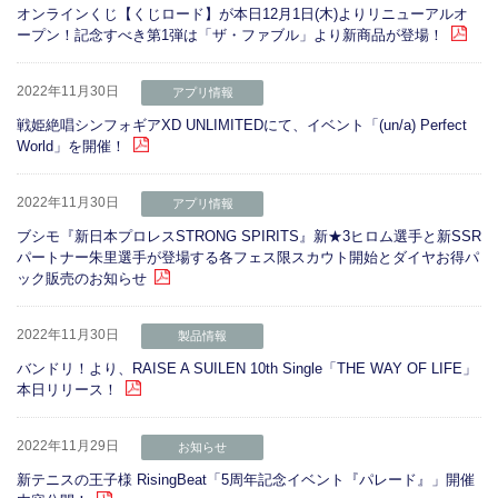
オンラインくじ【くじロード】が本日12月1日(木)よりリニューアルオ
ープン！記念すべき第1弾は「ザ・ファブル」より新商品が登場！
2022年11月30日
アプリ情報
戦姫絶唱シンフォギアXD UNLIMITEDにて、イベント「(un/a) Perfect
World」を開催！
2022年11月30日
アプリ情報
ブシモ『新日本プロレスSTRONG SPIRITS』新★3ヒロム選手と新SSR
パートナー朱里選手が登場する各フェス限スカウト開始とダイヤお得パ
ック販売のお知らせ
2022年11月30日
製品情報
バンドリ！より、RAISE A SUILEN 10th Single「THE WAY OF LIFE」
本日リリース！
2022年11月29日
お知らせ
新テニスの王子様 RisingBeat「5周年記念イベント『パレード』」開催