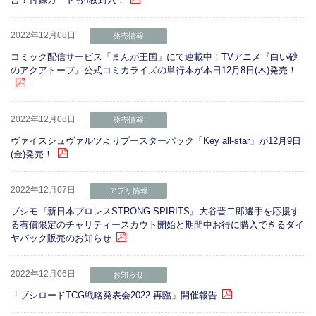
2022年12月08日
発売情報
コミック配信サービス「まんが王国」にて連載中！TVアニメ『白い砂
のアクアトープ』公式コミカライズの単行本が本日12月8日(木)発売！
2022年12月08日
発売情報
ヴァイスシュヴァルツよりブースターパック「Key all-star」が12月9日
(金)発売！
2022年12月07日
アプリ情報
ブシモ『新日本プロレスSTRONG SPIRITS』大谷晋二郎選手を応援す
る有償限定のチャリティースカウト開始と期間中お得に購入できるダイ
ヤパック販売のお知らせ
2022年12月06日
お知らせ
「ブシロードTCG戦略発表会2022 再臨」開催報告