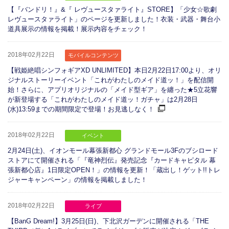
【『バンドリ！』&『 レヴュースタァライト』STORE】「少女☆歌劇
レヴュースタァライト」のページを更新しました！衣装・武器・舞台小
道具展示の情報を掲載！展示内容をチェック！
2018年02月22日
モバイルコンテンツ
【戦姫絶唱シンフォギアXD UNLIMITED】本日2月22日17:00より、オリ
ジナルストーリーイベント「これがわたしのメイド道ッ！」を配信開
始！さらに、アプリオリジナルの「メイド型ギア」を纏った★5立花響
が新登場する「これがわたしのメイド道ッ！ガチャ」は2月28日
(水)13:59までの期間限定で登場！お見逃しなく！
2018年02月22日
イベント
2月24日(土)、イオンモール幕張新都心 グランドモール3Fのブシロード
ストアにて開催される「『竜神烈伝』発売記念『カードキャピタル 幕
張新都心店』1日限定OPEN！」の情報を更新！「蔵出し！ゲット!!トレ
ジャーキャンペーン」の情報を掲載しました！
2018年02月22日
ライブ
【BanG Dream!】3月25日(日)、下北沢ガーデンに開催される「THE