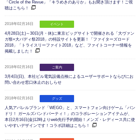
「Circle of the Revue」「キラめきのありか」もお聞き頂けます！ご視
聴はこちら！
2018年02月16日
イベント
4月28日(土)～30日(月・休)に東京ビッグサイトで開催される「大ヴァン
ガ祭×大バディ祭2018」の特設サイトを更新！「ファイターズロード
2018」「トライスリーファイト2018」など、ファイトコーナー情報を
掲載しました！
2018年02月16日
ご案内
3月4日(日)、本社ビル電気設備点検によるユーザーサポートならびにお
問い合わせ窓口休止のおしらせ
2018年02月16日
グッズ
人気アパレルブランド「WEGO」と、スマートフォン向けゲーム「バン
ドリ！ ガールズバンドパーティ！」のコラボレーションアイテムが、
本日2月16日(金)12時よりweb先行予約開始！メンズ・レディース共に使
いやすいデザインです！コラボ詳細はこちら！