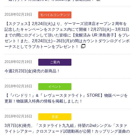
2018年02月19日
モバイルコンテンツ
【スクフェス】2月24日(火)より、ゲーマーズ沼津店オープン２周年を
記念したキャンペーンをスクフェス内にて開催！2月27日(火)～3月31日
までの間にログインして頂いた皆様に【覚醒済み UR 津島善子】をプレ
ゼント！また、2月24日(土)～26日(月)の間はカウントダウンログインボ
ーナスとしてラブカトーンをプレゼント！
2018年02月19日
ご案内
今週2月23日(金)発売の新商品！
2018年02月16日
イベント
【『バンドリ！』&『 レヴュースタァライト』STORE】物販ページを
更新！物販購入特典の情報を掲載しました！
2018年02月16日
音楽
3月7日(水)発売、「スタァライト九九組」待望の2ndシングル「スタァ
ライトシアター」クロスフェード試聴動画が公開！カップリング楽曲の