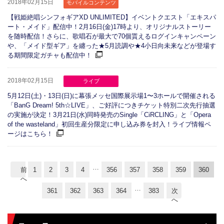
2018年02月15日
モバイルコンテンツ
【戦姫絶唱シンフォギアXD UNLIMITED】イベントクエスト「エキスパ
ート・メイド」配信中！2月16日(金)17時より、オリジナルストーリー
を随時配信！さらに、歌唱石が最大で70個貰えるログインキャンペーン
や、「メイド型ギア」を纏った★5月読調や★4小日向未来などが登場す
る期間限定ガチャも配信中！
2018年02月15日
ライブ
5月12日(土)・13日(日)に幕張メッセ国際展示場1〜3ホールで開催される
「BanG Dream! 5th☆LIVE」、ご好評につきチケット特別二次先行抽選
の実施が決定！3月21日(水)同時発売のSingle「CiRCLING」と「Opera
of the wasteland」初回生産分限定に申し込み券を封入！ライブ情報ペ
ージはこちら！
…
前
1
2
3
4
356
357
358
359
360
へ
…
361
362
363
364
383
次
へ