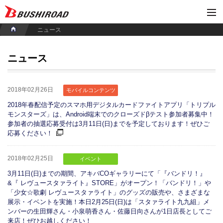
ニュース
ニュース
2018年02月26日
モバイルコンテンツ
2018年春配信予定のスマホ用デジタルカードファイトアプリ「トリプル
モンスターズ」は、Android端末でのクローズドβテスト参加者募集中！
参加者の抽選応募受付は3月11日(日)までを予定しております！ぜひご
応募ください！
2018年02月25日
イベント
3月11日(日)までの期間、アキバCOギャラリーにて「『バンドリ！』
&『 レヴュースタァライト』STORE」がオープン！「バンドリ！」や
「少女☆歌劇 レヴュースタァライト」のグッズの販売や、さまざまな
展示・イベントを実施！本日2月25日(日)は「スタァライト九九組」メ
ンバーの生田輝さん・小泉萌香さん・佐藤日向さんが1日店長としてご
来店！ぜひお越しください！