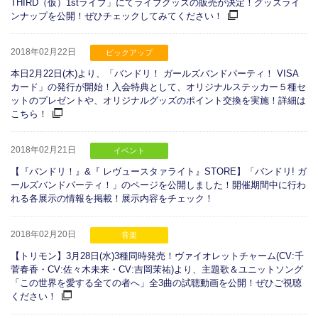
THIRD（仮）1stライブ」にてライブグッズの販売が決定！グッズライ
ンナップを公開！ぜひチェックしてみてください！
2018年02月22日
ピックアップ
本日2月22日(木)より、「バンドリ！ ガールズバンドパーティ！ VISA
カード」の発行が開始！入会特典として、オリジナルステッカー５種セ
ットのプレゼントや、オリジナルグッズのポイント交換を実施！詳細は
こちら！
2018年02月21日
イベント
【『バンドリ！』&『 レヴュースタァライト』STORE】「バンドリ! ガ
ールズバンドパーティ！」のページを公開しました！開催期間中に行わ
れる各展示の情報を掲載！展示内容をチェック！
2018年02月20日
音楽
【トリモン】3月28日(水)3種同時発売！ヴァイオレットチャーム(CV:千
菅春香・CV:佐々木未来・CV:吉岡茉祐)より、主題歌＆ユニットソング
「この世界を愛する全ての者へ」全3曲の試聴動画を公開！ぜひご視聴
ください！