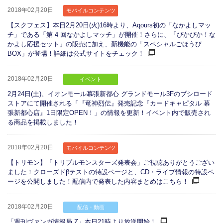
2018年02月20日
モバイルコンテンツ
【スクフェス】本日2月20日(火)16時より、Aqours初の「なかよしマッ
チ」である「第 4 回なかよしマッチ」が開催！さらに、「ぴかぴか！な
かよし応援セット」の販売に加え、新機能の「スペシャルごほうび
BOX」が登場！詳細は公式サイトをチェック！
2018年02月20日
イベント
2月24日(土)、イオンモール幕張新都心 グランドモール3Fのブシロード
ストアにて開催される「『竜神烈伝』発売記念『カードキャピタル 幕
張新都心店』1日限定OPEN！」の情報を更新！イベント内で販売され
る商品を掲載しました！
2018年02月20日
モバイルコンテンツ
【トリモン】「トリプルモンスターズ発表会」ご視聴ありがとうござい
ました！クローズドβテストの特設ページと、CD・ライブ情報の特設ペ
ージを公開しました！配信内で発表した内容まとめはこちら！
2018年02月20日
配信・動画
「週刊ヴァンガ情報局 Z」本日21時より放送開始！