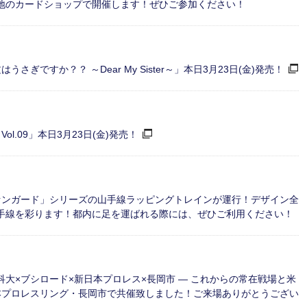
国各地のカードショップで開催します！ぜひご参加ください！
ぎですか？？ ～Dear My Sister～」本日3月23日(金)発売！
.09」本日3月23日(金)発売！
 ヴァンガード」シリーズの山手線ラッピングトレインが運行！デザイン全
山手線を彩ります！都内に足を運ばれる際には、ぜひご利用ください！
技科大×ブシロード×新日本プロレス×長岡市 ― これからの常在戦場と米
本プロレスリング・長岡市で共催致しました！ご来場ありがとうござい