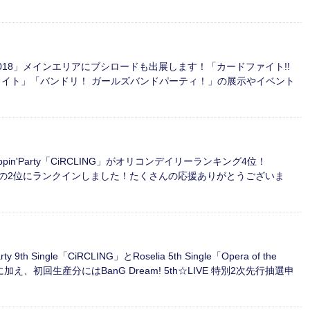
pan 2018」メインエリアにブシロードも出展します！「カードファイト!!
ライト」「バンドリ！ ガールズバンドパーティ！」の展示やイベント
oppin'Party「CiRCLING」がオリコンデイリーランキング4位！
and」は過去最高の2位にランクインしました！たくさんの応援ありがとうございま
9th Single「CiRCLING」とRoselia 5th Single「Opera of the
え、初回生産分にはBanG Dream! 5th☆LIVE 特別2次先行抽選申