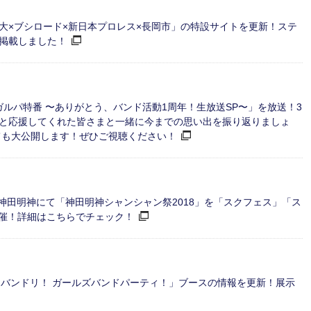
長岡技大×ブシロード×新日本プロレス×長岡市」の特設サイトを更新！ステ
掲載しました！
にて「ガルパ特番 〜ありがとう、バンド活動1周年！生放送SP〜」を放送！3
たちと応援してくれた皆さまと一緒に今までの思い出を振り返りましょ
ても大公開します！ぜひご視聴ください！
葉原・神田明神にて「神田明神シャンシャン祭2018」を「スクフェス」「ス
開催！詳細はこちらでチェック！
更新！「バンドリ！ ガールズバンドパーティ！」ブースの情報を更新！展示