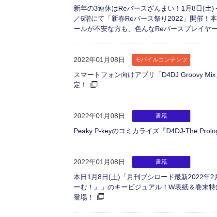
新年の3連休はReバースざんまい！1月8日(土)～10
／6階にて「新春Reバース祭り2022」開催！
ールが不安な方も、色んなReバースプレイヤ
2022年01月08日
モバイルコンテンツ
スマートフォン向けアプリ「D4DJ Groovy
定！
2022年01月08日
書籍
Peaky P-keyのコミカライズ『D4DJ-The Prol
2022年01月08日
書籍
本日1月8日(土)「月刊ブシロード最新2022年2
ーむ！』」のキービジュアル！W表紙＆巻末特集
登場！