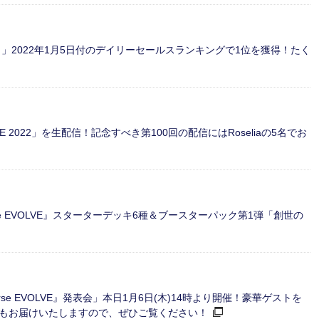
ぴん'どりーむ！」2022年1月5日付のデイリーセールスランキングで1位を獲得！たく
VE 2022」を生配信！記念すべき第100回の配信にはRoseliaの5名でお
verse EVOLVE』スターターデッキ6種＆ブースターパック第1弾「創世の
verse EVOLVE』発表会」本日1月6日(木)14時より開催！豪華ゲストを
もお届けいたしますので、ぜひご覧ください！