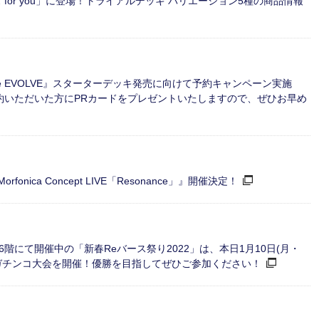
for you」に登場！トライアルデッキ バリエーション5種の商品情報
verse EVOLVE』スターターデッキ発売に向けて予約キャンペーン実施
ご予約いただいた方にPRカードをプレゼントいたしますので、ぜひお早め
orfonica Concept LIVE「Resonance」』開催決定！
A 5階／6階にて開催中の「新春Reバース祭り2022」は、本日1月10日(月・
ガチンコ大会を開催！優勝を目指してぜひご参加ください！