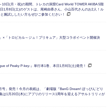
日(月・祝)の期間、トレカの洞窟Card World TOWER AKIBA 5階
本日1月8日(土)のゲストは、尾崎由香さん、小山百代さんのお2人！ル
ーと腕試ししたい方もぜひご参加ください！
 Mix」×「トロピカル～ジュ！プリキュア」大型コラボイベント開催決
ogue of Peaky P-key-』単行本1巻、本日1月8日(土)発売！
月号」発売！今月の表紙は、「劇場版『BanG Dream! ぽっぴん'どり
は1月20日(木)にアプリのリリース1周年を迎えるアサルトリリィが