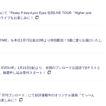
Peaky P-key×Lynx Eyes 合同LIVE TOUR「Higher and
合同ライブをお楽しみに！
LE_TIME」を本日1月7日(金)22時より特別配信！3週に渡りお届けいたし
erse EVOLVE』1月21日(金)より、全国のブシロード公認店でβテストと
より、抽選申し込み受付スタート！
「月刊ブシロード」にて好評連載中のオリジナル漫画『てっぺん
をお楽しみに！