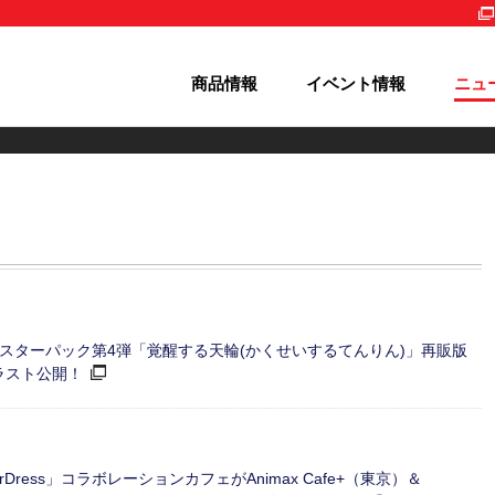
商品情報
イベント情報
ニュ
s ブースターパック第4弾「覚醒する天輪(かくせいするてんりん)」再販版
ラスト公開！
Dress」コラボレーションカフェがAnimax Cafe+（東京）＆