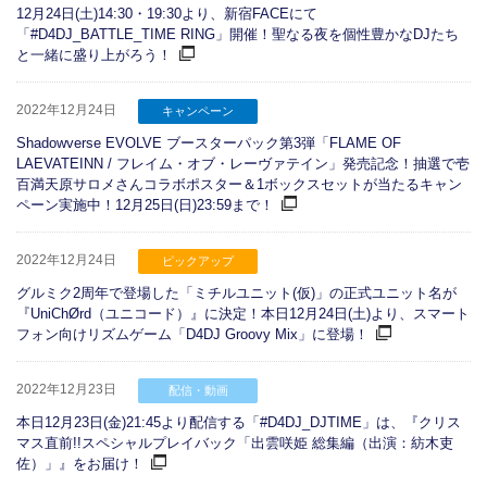
12月24日(土)14:30・19:30より、新宿FACEにて
「#D4DJ_BATTLE_TIME RING」開催！聖なる夜を個性豊かなDJたち
と一緒に盛り上がろう！
2022年12月24日
キャンペーン
Shadowverse EVOLVE ブースターパック第3弾「FLAME OF
LAEVATEINN / フレイム・オブ・レーヴァテイン」発売記念！抽選で壱
百満天原サロメさんコラボポスター＆1ボックスセットが当たるキャン
ペーン実施中！12月25日(日)23:59まで！
2022年12月24日
ピックアップ
グルミク2周年で登場した「ミチルユニット(仮)」の正式ユニット名が
『UniChØrd（ユニコード）』に決定！本日12月24日(土)より、スマート
フォン向けリズムゲーム「D4DJ Groovy Mix」に登場！
2022年12月23日
配信・動画
本日12月23日(金)21:45より配信する「#D4DJ_DJTIME」は、『クリス
マス直前!!スペシャルプレイバック「出雲咲姫 総集編（出演：紡木吏
佐）」』をお届け！