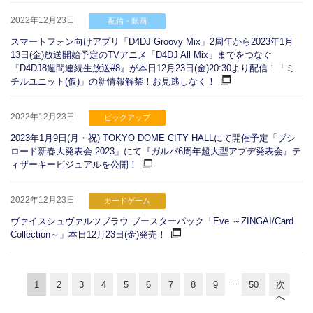
2022年12月23日
配信・動画
スマートフォン向けアプリ「D4DJ Groovy Mix」2周年から2023年1月
13日(金)放送開始予定のTVアニメ「D4DJ All Mix」までをつなぐ
『D4DJ8週間連続生放送#8』が本日12月23日(金)20:30より配信！「ミ
チルユニット(仮)」の新情報解禁！お見逃しなく！
2022年12月23日
ピックアップ
2023年1月9日(月・祝) TOKYO DOME CITY HALLにて開催予定「ブシ
ロード新春大発表会 2023」にて『ガルパ6周年超大型アプデ発表会』テ
ィザーキービジュアルを公開！
2022年12月23日
カードゲーム
ヴァイスシュヴァルツブラウ ブースターパック「Eve ～ZINGAI/Card
Collection～」本日12月23日(金)発売！
…
1
2
3
4
5
6
7
8
9
50
次
へ