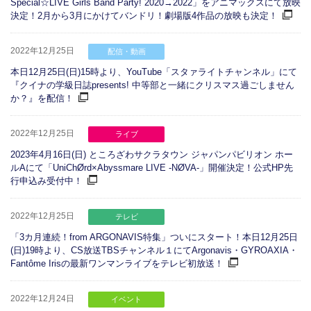
Special☆LIVE Girls Band Party! 2020→2022」をアニマックスにて放映
決定！2月から3月にかけてバンドリ！劇場版4作品の放映も決定！
2022年12月25日
配信・動画
本日12月25日(日)15時より、YouTube「スタァライトチャンネル」にて
『クイナの学級日誌presents! 中等部と一緒にクリスマス過ごしません
か？』を配信！
2022年12月25日
ライブ
2023年4月16日(日) ところざわサクラタウン ジャパンパビリオン ホー
ルAにて「UniChØrd×Abyssmare LIVE -NØVA-」開催決定！公式HP先
行申込み受付中！
2022年12月25日
テレビ
「3カ月連続！from ARGONAVIS特集」ついにスタート！本日12月25日
(日)19時より、CS放送TBSチャンネル１にてArgonavis・GYROAXIA・
Fantôme Irisの最新ワンマンライブをテレビ初放送！
2022年12月24日
イベント