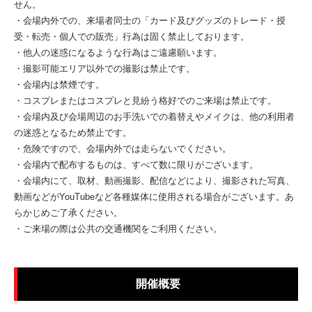
せん。
・会場内外での、来場者同士の「カード及びグッズのトレード・授
受・転売・個人での販売」行為は固く禁止しております。
・他人の迷惑になるような行為はご遠慮願います。
・撮影可能エリア以外での撮影は禁止です。
・会場内は禁煙です。
・コスプレまたはコスプレと見紛う格好でのご来場は禁止です。
・会場内及び会場周辺のお手洗いでの着替えやメイクは、他の利用者
の迷惑となるため禁止です。
・危険ですので、会場内外では走らないでください。
・会場内で配布するものは、すべて数に限りがございます。
・会場内にて、取材、動画撮影、配信などにより、撮影された写真、
動画などがYouTubeなど各種媒体に使用される場合がございます。あ
らかじめご了承ください。
・ご来場の際は公共の交通機関をご利用ください。
開催概要