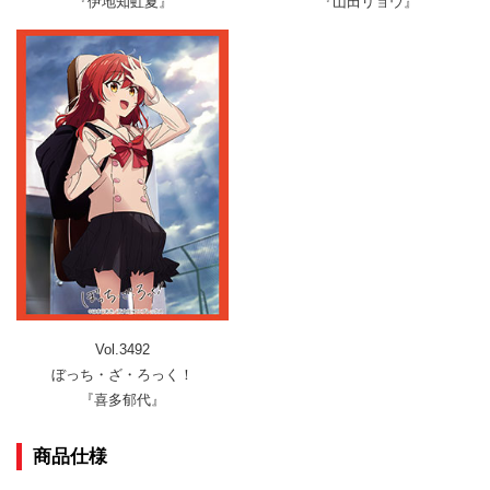
『伊地知虹夏』
『山田リョウ』
Vol.3492
ぼっち・ざ・ろっく！
『喜多郁代』
商品仕様