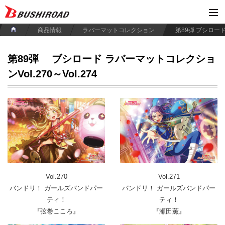
商品情報
ラバーマットコレクション
第89弾
ブシロード ラバーマットコレクショ
ンVol.270～Vol.274
Vol.270
Vol.271
バンドリ！ ガールズバンドパー
バンドリ！ ガールズバンドパー
ティ！
ティ！
『弦巻こころ』
『瀬田薫』