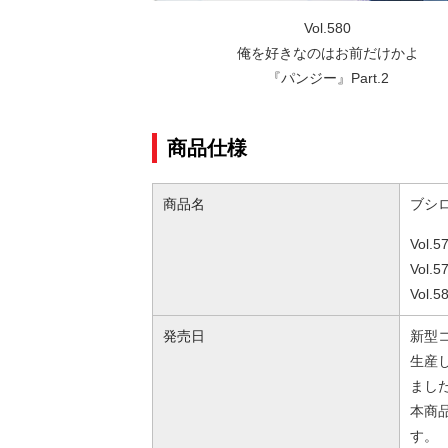
Vol.580
俺を好きなのはお前だけかよ
『パンジー』Part.2
商品仕様
商品名
ブシ
Vol
Vol
Vol
発売日
新型
生産
まし
本商
す。