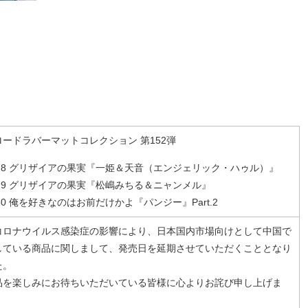
ロードラバーマットコレクション 第152弾
.578 グリザイアの果実『一姫＆天音（エンジェリック・ハゥル）』
.579 グリザイアの果実『松嶋みちる＆ニャンメル』
.580 俺を好きなのはお前だけかよ『パンジー』Part.2
コロナウイルス感染症の影響により、日本国内市場向けとして中国で
している商品に関しまして、発売日を延期させていただくこととなり
た。
品を楽しみにお待ちいただいている皆様に心よりお詫び申し上げま