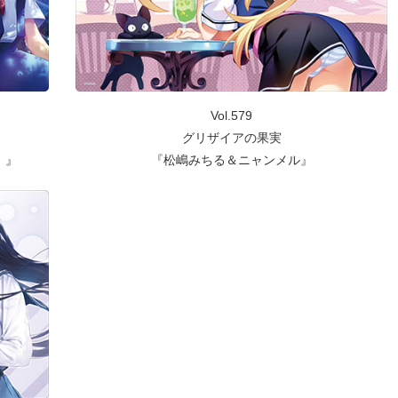
Vol.579
グリザイアの果実
）』
『松嶋みちる＆ニャンメル』