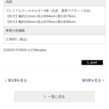
内容
プレミアムデッキホルダー1個（合皮 蓋部マグネット仕込）
【外寸】幅約111mm×高さ約84mm×奥行約79mm
【内寸】幅約104mm×高さ約75mm×奥行約66mm
希望小売価格
3,300円（税込）
(C)2015 EXNOA LLC/Nitroplus
第1弾を見る
第3弾を見る
一覧に戻る