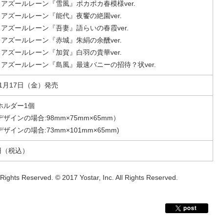
940 アズールレーン『雪風』ポカポカ春模様ver.
941 アズールレーン『能代』夜饗の絶園ver.
942 アズールレーン『吾妻』語らいの春霞ver.
943 アズールレーン『赤城』朱絹の余醺ver.
944 アズールレーン『加賀』白羽の貴華ver.
945 アズールレーン『島風』最速バニーの招待？状ver.
年1月17日（金）発売
ホルダー1個
ザインの場合:98mm×75mm×65mm）
ザインの場合:73mm×101mm×65mm)
円（税込）
Rights Reserved. © 2017 Yostar, Inc. All Rights Reserved.