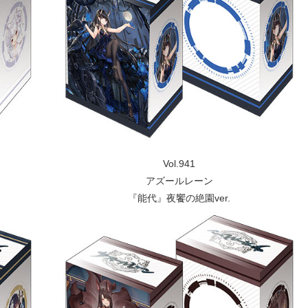
Vol.941
アズールレーン
『能代』夜饗の絶園ver.