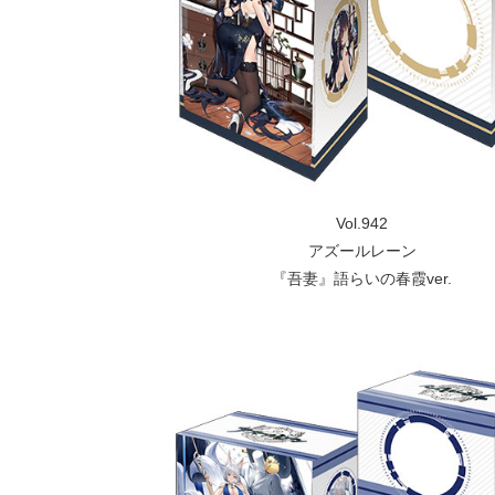
Vol.942
アズールレーン
『吾妻』語らいの春霞ver.