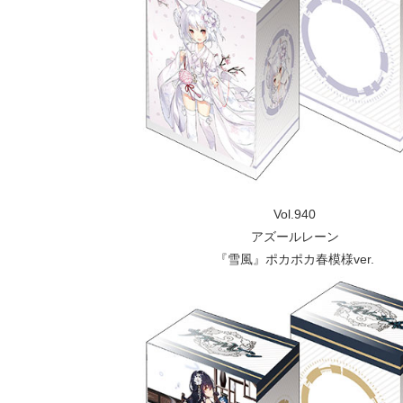
Vol.940
アズールレーン
『雪風』ポカポカ春模様ver.