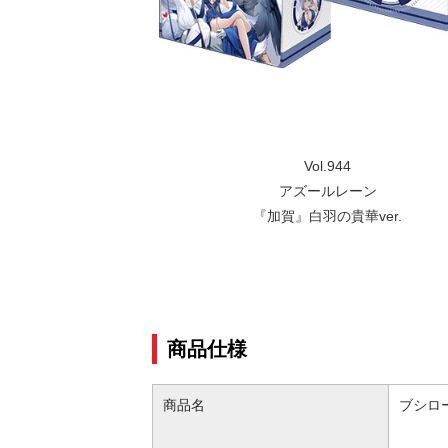
Vol.944
アズールレーン
『加賀』白羽の貴華ver.
商品仕様
商品名
ブシロー