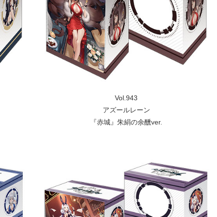
Vol.943
アズールレーン
『赤城』朱絹の余醺ver.