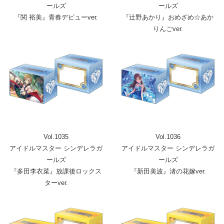
ールズ
ールズ
『関 裕美』青春デビューver.
『辻野あかり』おめざめ☆あか
りんごver.
Vol.1035
Vol.1036
アイドルマスター シンデレラガ
アイドルマスター シンデレラガ
ールズ
ールズ
『多田李衣菜』放課後ロックス
『新田美波』渚の花嫁ver.
ターver.