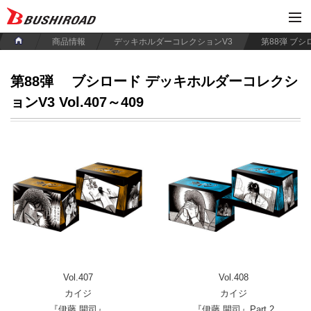
商品情報
デッキホルダーコレクションV3
第88弾
ブシロード デッキホルダーコレクシ
ョンV3 Vol.407～409
Vol.407
Vol.408
カイジ
カイジ
『伊藤 開司』
『伊藤 開司』Part.2