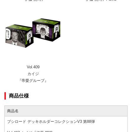
Vol.409
カイジ
『帝愛グループ』
商品仕様
商品名
ブシロード デッキホルダーコレクションV3 第88弾