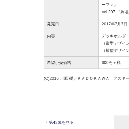
ーファ』
Vol.207 
発売日
2017年7月7
内容
デッキホルダ
（縦型デザインの
（横型デザインの
希望小売価格
600円＋税
(C)2016 川原 礫／ＫＡＤＯＫＡＷＡ アスキー・
第43弾を見る