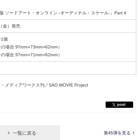
『劇場版 ソードアート・オンライン -オーディナル・スケール-』Part.4
日（金）発売
ー1個
場合:97mm×73mm×62mm）
場合:97mm×71mm×62mm）
メディアワークス刊／SAO MOVIE Project
一覧に戻る
第45弾を見る