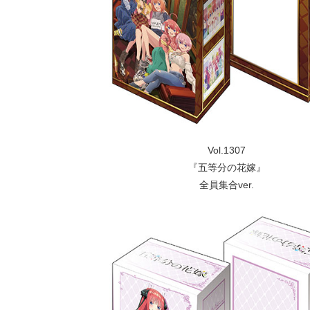
Vol.1307
『五等分の花嫁』
全員集合ver.