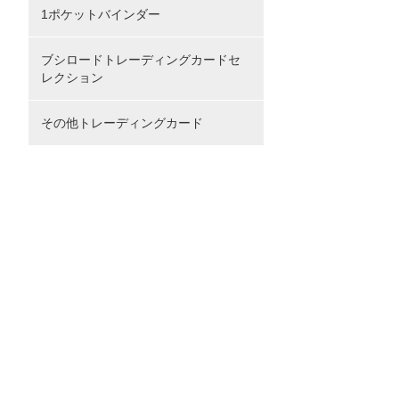
1ポケットバインダー
ブシロードトレーディングカードセ
レクション
その他トレーディングカード