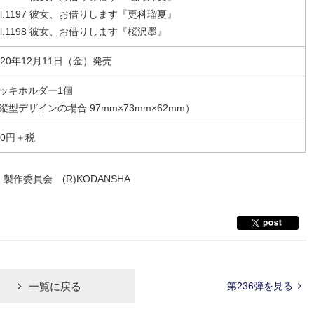
ol.1197 彼女、お借りします『更科瑠夏』
ol.1198 彼女、お借りします『桜沢墨』
020年12月11日（金）発売
ッキホルダー1個
縦型デザインの場合:97mm×73mm×62mm）
00円＋税
作委員会 (R)KODANSHA
一覧に戻る
第236弾を見る