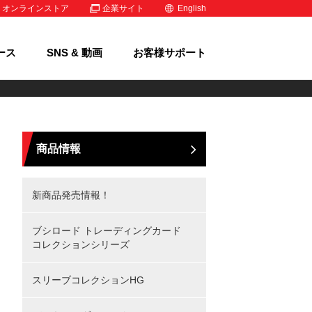
オンラインストア
企業サイト
English
ース
SNS & 動画
お客様サポート
商品情報
新商品発売情報！
ブシロード トレーディングカード
コレクションシリーズ
スリーブコレクションHG