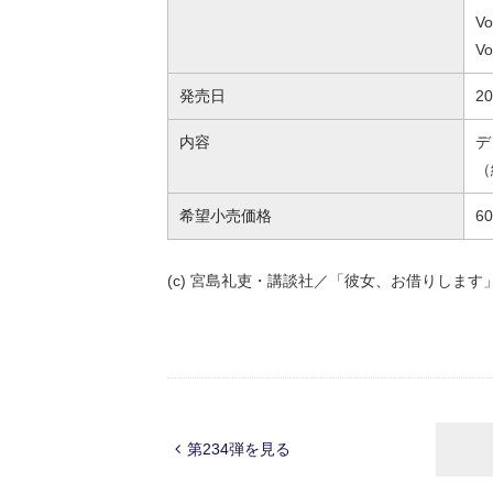
V
V
発売日
2
内容
デ
（
希望小売価格
6
(c) 宮島礼吏・講談社／「彼女、お借りします」製
第234弾を見る