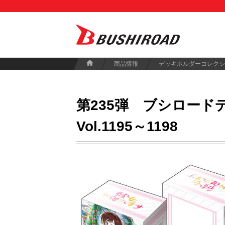
商品情報
デッキホルダーコレクシ
第235弾
ブシロードデ
Vol.1195～1198