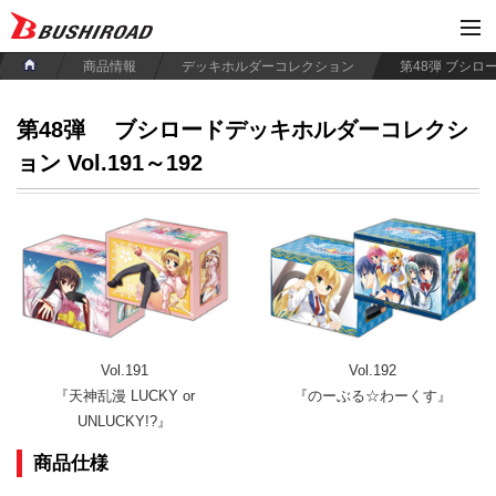
商品情報
デッキホルダーコレクション
第48弾
ブシロードデッキホルダーコレクシ
ョン Vol.191～192
Vol.191
Vol.192
『天神乱漫 LUCKY or
『のーぶる☆わーくす』
UNLUCKY!?』
商品仕様