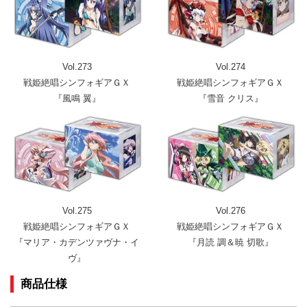
Vol.273
Vol.274
戦姫絶唱シンフォギアＧＸ
戦姫絶唱シンフォギアＧＸ
『風鳴 翼』
『雪音 クリス』
Vol.275
Vol.276
戦姫絶唱シンフォギアＧＸ
戦姫絶唱シンフォギアＧＸ
『マリア・カデンツァヴナ・イ
『月読 調＆暁 切歌』
ヴ』
商品仕様