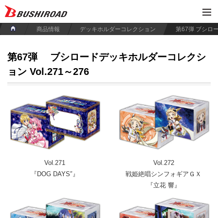
商品情報
デッキホルダーコレクション
第67弾
ブシロードデッキホルダーコレクシ
ョン Vol.271～276
Vol.271
Vol.272
『DOG DAYS″』
戦姫絶唱シンフォギアＧＸ
『立花 響』