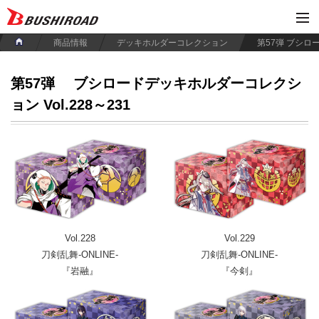
商品情報
デッキホルダーコレクション
第57弾
ブシロードデッキホルダーコレクシ
ョン Vol.228～231
Vol.228
Vol.229
刀剣乱舞-ONLINE-
刀剣乱舞-ONLINE-
『岩融』
『今剣』