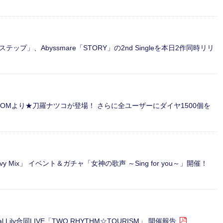
テップ」、Abyssmare「STORY」の2nd Singleを本日2作同時リリ
RDOMより★刀羅ナツコが登場！ さらに全ユーザーにダイヤ1500個を
 Mix」 イベント＆ガチャ「女神の歌声 ～Sing for you～」開催！
cal Lily合同LIVE「TWO RHYTHM☆TOURISM」 開催報告