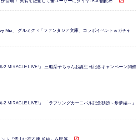
キラが登場！ 実装を記念して全ユーザーにダイヤ1500個配布！
ovy Mix」 グルミク ×「ファンタジア文庫」コラボイベント＆ガチャ
MIRACLE LIVE!」 三船栞子ちゃんお誕生日記念キャンペーン開催
MIRACLE LIVE!」 「ラブソングカーニバル記念勧誘～歩夢編～」
 イベント『雪山に宿る魂 前編』を開催！