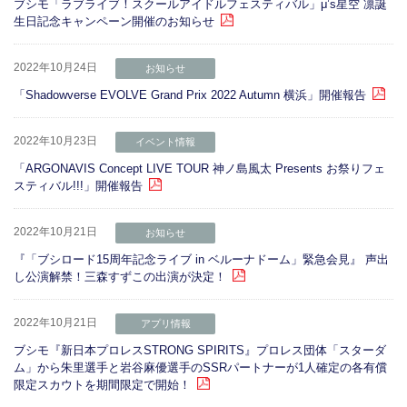
ブシモ「ラブライブ！スクールアイドルフェスティバル」μ’s星空 凛誕
生日記念キャンペーン開催のお知らせ
2022年10月24日
お知らせ
「Shadowverse EVOLVE Grand Prix 2022 Autumn 横浜」開催報告
2022年10月23日
イベント情報
「ARGONAVIS Concept LIVE TOUR 神ノ島風太 Presents お祭りフェ
スティバル!!!」開催報告
2022年10月21日
お知らせ
『「ブシロード15周年記念ライブ in ベルーナドーム」緊急会見』 声出
し公演解禁！三森すずこの出演が決定！
2022年10月21日
アプリ情報
ブシモ『新日本プロレスSTRONG SPIRITS』プロレス団体「スターダ
ム」から朱里選手と岩谷麻優選手のSSRパートナーが1人確定の各有償
限定スカウトを期間限定で開始！