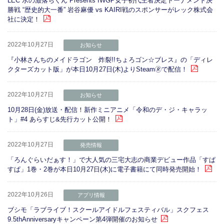
LEC 水の激落ちくん Presents IWGP女子初代王者決定トーナメント決
勝戦 “歴史的大一番” 岩谷麻優 vs KAIRI戦のスポンサーがレック株式会
社に決定！
2022年10月27日
お知らせ
『小林さんちのメイドラゴン 炸裂!!ちょろゴン☆ブレス』の「ディレ
クターズカット版」が本日10月27日(木)よりSteam🄬で配信！
2022年10月27日
お知らせ
10月28日(金)放送・配信！新作ミニアニメ「令和のデ・ジ・キャラッ
ト」#4 あらすじ&先行カット公開！
2022年10月27日
発売情報
「ろんぐらいだぁす！」で大人気の三宅大志の商業デビュー作品「すぱ
すぱ」1巻・2巻が本日10月27日(木)に電子書籍にて同時発売開始！
2022年10月26日
アプリ情報
ブシモ「ラブライブ！スクールアイドルフェスティバル」スクフェス
9.5thAnniversaryキャンペーン第4弾開催のお知らせ