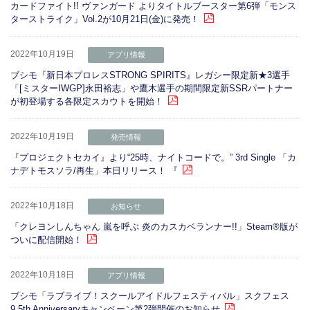
カードファイト!! ヴァンガード よりタイトルブースター第6弾「モンス
ターストライク」Vol.2が10月21日(金)に発売！
2022年10月19日
アプリ情報
ブシモ『新日本プロレスSTRONG SPIRITS』レガシー限定新★3選手
「[ミスターIWGP]永田裕志」や鷹木選手の期間限定新SSRパートナー
が初登場する各限定スカウトを開始！
2022年10月19日
発売情報
『プロジェクトセカイ』より“25時、ナイトコードで。” 3rd Single 「カ
ナデトモスソラ/再生」本日リリース！ 『
2022年10月18日
お知らせ
「クレヨンしんちゃん 嵐を呼ぶ 炎のカスカベランナー!!」Steam®版が
ついに配信開始！
2022年10月18日
アプリ情報
ブシモ「ラブライブ！スクールアイドルフェスティバル」スクフェス
9.5th Anniversaryキャンペーン第2弾開催のお知らせ