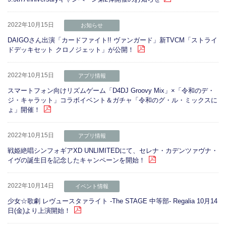
2022年10月15日
お知らせ
DAIGOさん出演「カードファイト!! ヴァンガード」新TVCM「ストライ
ドデッキセット クロノジェット」が公開！
2022年10月15日
アプリ情報
スマートフォン向けリズムゲーム「D4DJ Groovy Mix」×「令和のデ・
ジ・キャラット」コラボイベント＆ガチャ「令和のグ・ル・ミックスに
ょ」開催！
2022年10月15日
アプリ情報
戦姫絶唱シンフォギアXD UNLIMITEDにて、セレナ・カデンツァヴナ・
イヴの誕生日を記念したキャンペーンを開始！
2022年10月14日
イベント情報
少女☆歌劇 レヴュースタァライト -The STAGE 中等部- Regalia 10月14
日(金)より上演開始！