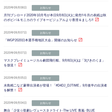
2020年09月08日
お知らせ
月刊ブシロード2020年10月号が本日9月8日(火)に発売!!今月の表紙は秋
のポピパ＆モニカのライブキービジュアルより香澄＆ましろ!!
2020年09月07日
お知らせ
「WGP2020日本選手権地区大会」開催のお知らせ
2020年09月07日
お知らせ
マスクプレイミュージカル劇団飛行船、9月8日(火)は「3びきのくま」
を放送！
2020年09月05日
お知らせ
水島精二など豪華出演者が登場！「#D4DJ_DJTIME」9月後半の出演者
を解禁！
2020年09月04日
お知らせ
舞台「少女☆歌劇レヴュースタァライト-The LIVE 青嵐- BLUE