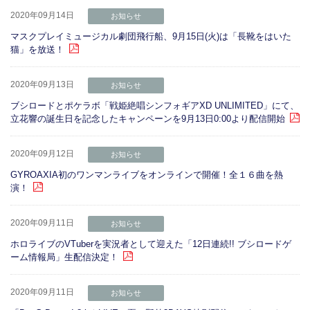
2020年09月14日
お知らせ
マスクプレイミュージカル劇団飛行船、9月15日(火)は「長靴をはいた
猫」を放送！
2020年09月13日
お知らせ
ブシロードとポケラボ「戦姫絶唱シンフォギアXD UNLIMITED」にて、
立花響の誕生日を記念したキャンペーンを9月13日0:00より配信開始
2020年09月12日
お知らせ
GYROAXIA初のワンマンライブをオンラインで開催！全１６曲を熱
演！
2020年09月11日
お知らせ
ホロライブのVTuberを実況者として迎えた「12日連続!! ブシロードゲ
ーム情報局」生配信決定！
2020年09月11日
お知らせ