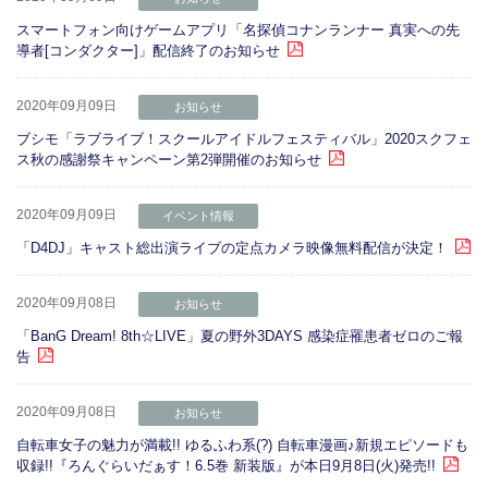
スマートフォン向けゲームアプリ「名探偵コナンランナー 真実への先
導者[コンダクター]」配信終了のお知らせ
2020年09月09日
お知らせ
ブシモ「ラブライブ！スクールアイドルフェスティバル」2020スクフェ
ス秋の感謝祭キャンペーン第2弾開催のお知らせ
2020年09月09日
イベント情報
「D4DJ」キャスト総出演ライブの定点カメラ映像無料配信が決定！
2020年09月08日
お知らせ
「BanG Dream! 8th☆LIVE」夏の野外3DAYS 感染症罹患者ゼロのご報
告
2020年09月08日
お知らせ
自転車女子の魅力が満載!! ゆるふわ系(?) 自転車漫画♪新規エピソードも
収録!!『ろんぐらいだぁす！6.5巻 新装版』が本日9月8日(火)発売!!