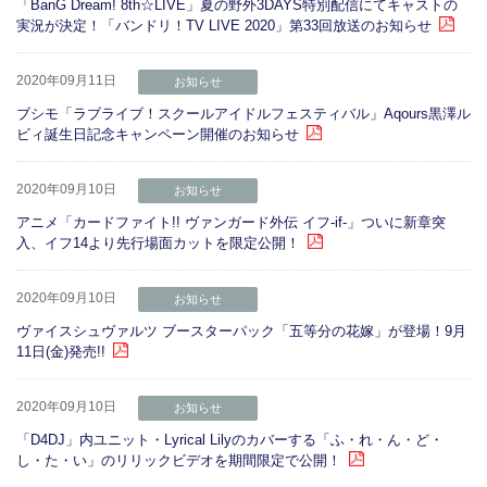
「BanG Dream! 8th☆LIVE」夏の野外3DAYS特別配信にてキャストの
実況が決定！「バンドリ！TV LIVE 2020」第33回放送のお知らせ
2020年09月11日
お知らせ
ブシモ「ラブライブ！スクールアイドルフェスティバル」Aqours黒澤ル
ビィ誕生日記念キャンペーン開催のお知らせ
2020年09月10日
お知らせ
アニメ「カードファイト!! ヴァンガード外伝 イフ-if-」ついに新章突
入、イフ14より先行場面カットを限定公開！
2020年09月10日
お知らせ
ヴァイスシュヴァルツ ブースターパック「五等分の花嫁」が登場！9月
11日(金)発売!!
2020年09月10日
お知らせ
「D4DJ」内ユニット・Lyrical Lilyのカバーする「ふ・れ・ん・ど・
し・た・い」のリリックビデオを期間限定で公開！