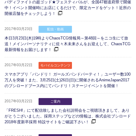
バディファイトの超ゴッド★フェスティバルが、全国47都道府県で開催
中！イベント開催時にお店にくるだけで、限定カードをゲット！近所の
開催店舗をチェックしよう！
2017年03月23日
配信・動画
本日3月23日(木)19時よりChaosTCG情報局～第48回～をニコ生にて放
送！メインパーソナリティに佐々木未来さんをお迎えして、ChaosTCG
最新情報をお届けします！
2017年03月22日
モバイルコンテンツ
スマホアプリ「バンドリ！ ガールズバンドパーティ！」ユーザー数100
万人を突破！また、3月25日(土)26日(日)に開催されるAnimeJapan2017
のブシロードブース内にてバンドリ！ステージイベントを開催！
2017年03月22日
ご案内
「FRESH!」にて配信致しました会社説明会をご視聴頂きまして、あり
がとうございました。採用ステップなどの情報は、株式会社ブシロード
2018年度新卒採用 特設サイトをご確認下さい！