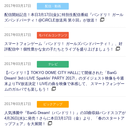
2017年03月17日
配信・動画
配信開始記念！本日3月17日(金)に特別生配信番組『バンドリ！ ガール
ズバンドパーティ！@CiRCLE放送局 第０回』が放送！
2017年03月17日
モバイルコンテンツ
スマートフォンゲーム「バンドリ！ ガールズバンドパーティ！」、好
評配信中！個性豊かな女の子たちとライブを盛り上げましょう！
2017年03月17日
テレビ
【バンドリ！】TOKYO DOME CITY HALLにて開催された「BanG
Dream! 3rd☆LIVE Sparklin’ PARTY 2017!」のダイジェスト映像を今週
末よりTV放送決定！LIVEの曲を映像で体感して、 スマートフォンゲー
ムのガルパでも楽しもう！
2017年03月17日
ピックアップ
人気沸騰中『BanG Dream!（バンドリ！）』の10曲収録バンドスコアが
4月26日(水)に発売！さらに本日3月17日（金）より、「春のスタートア
ップフェア」を大展開！