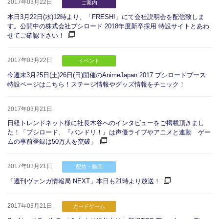
2017年03月22日
ご案内
本日3月22日(水)12時より、「FRESH!」にて会社説明会を配信致しま
す。公開中の株式会社ブシロード 2018年度新卒採用 特設サイトとあわ
せてご確認下さい！
2017年03月22日
イベント
今週末3月25日(土)26日(日)開催のAnimeJapan 2017 ブシロードブース
特設ページはこちら！ステージ情報やグッズ情報をチェック！
2017年03月21日
日経トレンドネット様に社長木谷へのインタビューをご掲載頂きまし
た！「ブシロード、『バンドリ！』は声優ライブやアニメと連動 ゲー
ムの事前登録は50万人を突破」
2017年03月21日
配信・動画
「週刊ヴァンガ情報局 NEXT」本日も21時より放送！
2017年03月21日
カードゲーム