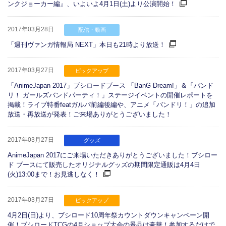
ンクジョーカー編』、いよいよ4月1日(土)より公演開始！
2017年03月28日
配信・動画
「週刊ヴァンガ情報局 NEXT」本日も21時より放送！
2017年03月27日
ピックアップ
「AnimeJapan 2017」ブシロードブース 「BanG Dream!」＆「バンド
リ！ ガールズバンドパーティ！」ステージイベントの開催レポートを
掲載！ライブ特番featガルパ前編後編や、アニメ「バンドリ！」の追加
放送・再放送が発表！ご来場ありがとうございました！
2017年03月27日
グッズ
AnimeJapan 2017にご来場いただきありがとうございました！ブシロー
ド ブースにて販売したオリジナルグッズの期間限定通販は4月4日
(火)13:00まで！お見逃しなく！
2017年03月27日
ピックアップ
4月2日(日)より、ブシロード10周年祭カウントダウンキャンペーン開
催！ブシロードTCGの4月ショップ大会の景品は豪華！参加するだけで