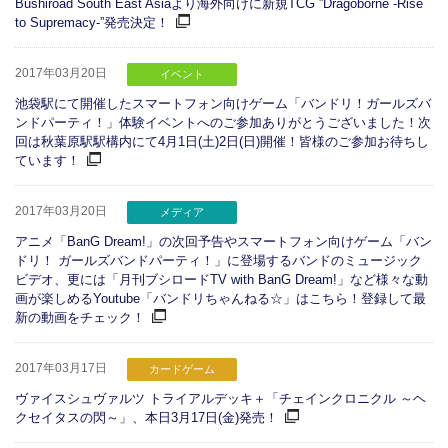
Bushiroad South East Asiaより海外向けに新規TCG ”Dragoborne -Rise
to Supremacy-”発売決定！
2017年03月20日
イベント
池袋駅にて開催したスマートフォン向けゲーム「バンドリ！ガールズバ
ンドパーティ！」体験イベントへのご参加ありがとうございました！次
回は秋葉原駅駅構内にて4月1日(土)2日(日)開催！皆様のご参加お待ちし
ています！
2017年03月20日
メディア
アニメ「BanG Dream!」の次回予告やスマートフォン向けゲーム「バン
ドリ！ ガールズバンドパーティ！」に登場するバンドのミュージック
ビデオ、更には「月刊ブシロードTV with BanG Dream!」など様々な動
画が楽しめるYoutube「バンドリちゃんねる☆」はこちら！登録して最
新の動画をチェック！
2017年03月17日
カードゲーム
ヴァイスシュヴァルツ トライアルデッキ＋「チェインクロニクル ～ヘ
クセイタスの閃～」、本日3月17日(金)発売！