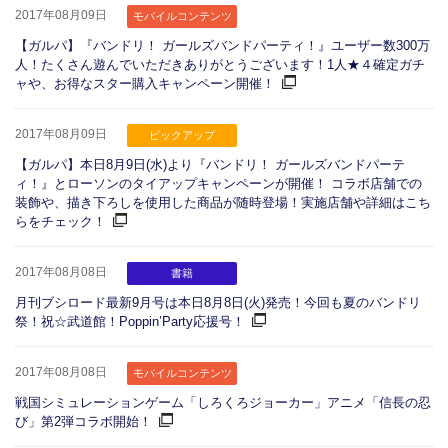
2017年08月09日
モバイルコンテンツ
【ガルパ】『バンドリ！ ガールズバンドパーティ！』ユーザー数300万
人！たくさん遊んでいただきありがとうございます！1人★４確定ガチ
ャや、お得なスター購入キャンペーン開催！
2017年08月09日
ピックアップ
【ガルパ】本日8月9日(水)より『バンドリ！ ガールズバンドパーテ
ィ！』とローソンのタイアップキャンペーンが開催！ コラボ店舗での
装飾や、描き下ろしを使用した商品が随時登場！実施店舗や詳細はこち
らをチェック！
2017年08月08日
書籍
月刊ブシロード最新9月号は本日8月8日(火)発売！今回も夏のバンドリ
祭！祝☆武道館！Poppin’Party応援号！
2017年08月08日
モバイルコンテンツ
戦国シミュレーションゲーム「しろくろジョーカー」アニメ「信長の忍
び」第2弾コラボ開始！