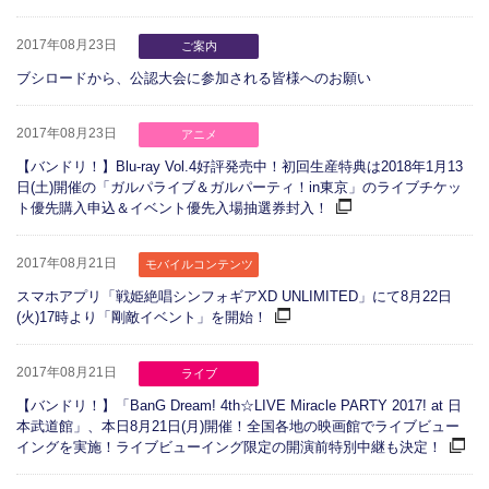
2017年08月23日
ご案内
ブシロードから、公認大会に参加される皆様へのお願い
2017年08月23日
アニメ
【バンドリ！】Blu-ray Vol.4好評発売中！初回生産特典は2018年1月13
日(土)開催の「ガルパライブ＆ガルパーティ！in東京」のライブチケッ
ト優先購入申込＆イベント優先入場抽選券封入！
2017年08月21日
モバイルコンテンツ
スマホアプリ「戦姫絶唱シンフォギアXD UNLIMITED」にて8月22日
(火)17時より「剛敵イベント」を開始！
2017年08月21日
ライブ
【バンドリ！】「BanG Dream! 4th☆LIVE Miracle PARTY 2017! at 日
本武道館」、本日8月21日(月)開催！全国各地の映画館でライブビュー
イングを実施！ライブビューイング限定の開演前特別中継も決定！