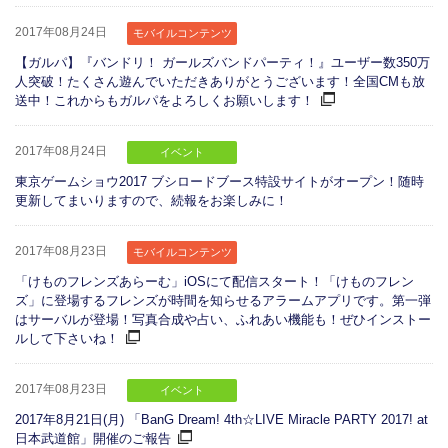
2017年08月24日
モバイルコンテンツ
【ガルパ】『バンドリ！ ガールズバンドパーティ！』ユーザー数350万
人突破！たくさん遊んでいただきありがとうございます！全国CMも放
送中！これからもガルパをよろしくお願いします！
2017年08月24日
イベント
東京ゲームショウ2017 ブシロードブース特設サイトがオープン！随時
更新してまいりますので、続報をお楽しみに！
2017年08月23日
モバイルコンテンツ
「けものフレンズあらーむ」iOSにて配信スタート！「けものフレン
ズ」に登場するフレンズが時間を知らせるアラームアプリです。第一弾
はサーバルが登場！写真合成や占い、ふれあい機能も！ぜひインストー
ルして下さいね！
2017年08月23日
イベント
2017年8月21日(月) 「BanG Dream! 4th☆LIVE Miracle PARTY 2017! at
日本武道館」開催のご報告