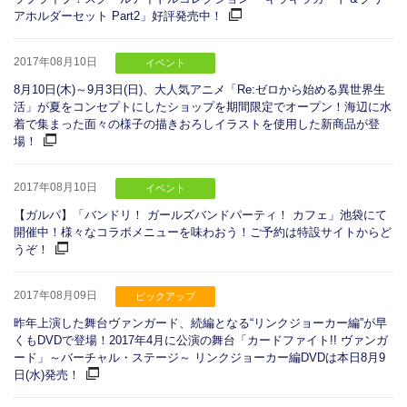
アホルダーセット Part2」好評発売中！
2017年08月10日
イベント
8月10日(木)～9月3日(日)、大人気アニメ「Re:ゼロから始める異世界生
活」が夏をコンセプトにしたショップを期間限定でオープン！海辺に水
着で集まった面々の様子の描きおろしイラストを使用した新商品が登
場！
2017年08月10日
イベント
【ガルパ】「バンドリ！ ガールズバンドパーティ！ カフェ」池袋にて
開催中！様々なコラボメニューを味わおう！ご予約は特設サイトからど
うぞ！
2017年08月09日
ピックアップ
昨年上演した舞台ヴァンガード、続編となる“リンクジョーカー編”が早
くもDVDで登場！2017年4月に公演の舞台「カードファイト!! ヴァンガ
ード」～バーチャル・ステージ～ リンクジョーカー編DVDは本日8月9
日(水)発売！