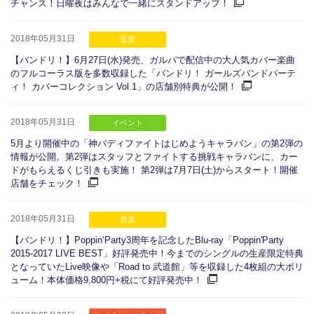
チャンス！日曜夜はみんなで一緒にスタンドアップ！
2018年05月31日
音楽
【バンドリ！】6月27日(水)発売、ガルパで配信中の大人気カバー楽曲
のフルコーラス版を多数収録した「バンドリ！ ガールズバンドパーテ
ィ！ カバーコレクション Vol.1」の店舗別特典が公開！
2018年05月31日
イベント
5月より開催中の「神バディファイトはじめようキャラバン」の第2弾の
情報が公開。第2弾はスタッフとファイトする挑戦キャラバンに、カー
ドがもらえるくじ引きも実施！ 第2弾は7月7日(土)からスタート！開催
店舗をチェック！
2018年05月31日
音楽
【バンドリ！】Poppin‘Party3周年を記念したBlu-ray「Poppin'Party
2015-2017 LIVE BEST」好評発売中！今までのシングルの生産限定特典
となっていたLive映像や「Road to 武道館」等を収録した4枚組の大ボリ
ューム！本体価格9,800円+税にて好評発売中！