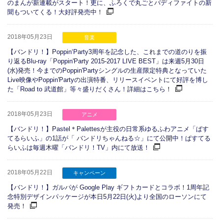
のまんが新連載がスタート！更に、ふろくで丸ごとバディファイトの新
聞もついてくる！大好評発売中！
2018年05月23日
音楽
【バンドリ！】Poppin‘Party3周年を記念した、これまでの道のりを振
り返るBlu-ray「Poppin'Party 2015-2017 LIVE BEST」は来週5月30日
(水)発売！今までのPoppin'Partyシングルの生産限定特典となっていた
Live映像やPoppin'Partyの出演特番、リリースイベントにて好評を博し
た「Road to 武道館」等々盛りだくさん！詳細はこちら！
2018年05月23日
アニメ
【バンドリ！】Pastel＊Palettesが主役の日常系ゆるふわアニメ「ぱす
てるらいふ」の1話が「 バンドリちゃんねる☆」にて公開中！ぱすてる
らいふは毎週木曜「バンドリ！TV」内にて放送！
2018年05月22日
キャンペーン
【バンドリ！】ガルパが Google Play ギフトカードとコラボ！1周年記
念特別デザインパッケージが本日5月22日(火)より全国のローソンにて
発売！