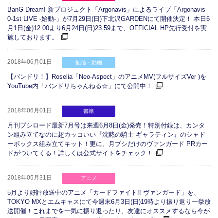
BanG Dream! 新プロジェクト「Argonavis」によるライブ「Argonavis
0-1st LIVE -始動-」が7月29日(日)下北沢GARDENにて開催決定！ 本日6
月1日(金)12:00より6月24日(日)23:59まで、OFFICIAL HP先行受付を実
施しております。
2018年06月01日
配信・動画
【バンドリ！】Roselia「Neo-Aspect」のアニメMV(フルサイズVer )を
YouTube内「バンドリちゃんねる☆」にて公開中！
2018年06月01日
書籍
月刊ブシロード最新7月号は来週6月8日(金)発売！特別付録は、カンタ
ン組み立てなのに超カッコいい『沈黙の騎士 ギャラティン』のシャド
ーボックス組み立てキット！更に、月ブシだけのヴァンガード PRカー
ドがついてくる！詳しくは公式サイトをチェック！
2018年05月31日
アニメ
5月より好評放送中のアニメ「カードファイト!! ヴァンガード」を、
TOKYO MXとエムキャスにて今週末6月3日(日)19時より振り返り一挙放
送開催！これまでを一気に振り返ったり、友達にオススメするなら今が