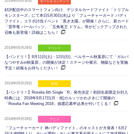
2018年05月30日
モバイルコンテンツ
好評配信中のスマートフォン向け、デジタルカードファイト「トリプル
モンスターズ」にて本日5月30日(水)より「フューチャーカード バディ
ファイト」コラボ討伐イベント「黒き太陽」が開催！さらに、新カード
「雷帝竜 バールバッツ」「五角竜王 ドラム」等がピックアップされた
召喚も新登場！詳細はこちら！
2018年05月29日
イベント
【バンドリ！】8月11日(土)・12日(日)、ベルサール秋葉原にて「ガルパ
なつやすみin秋葉原」の開催が決定！ステージや展示、物販などを実施
予定！続報をお待ちください！
2018年05月29日
音楽
【バンドリ！】Roselia 6th Single「R」発売決定！初回生産限定分封入
特典には、2018年9月17日(月・祝)カルッツかわさきにて開催の
「Roselia Fan Meeting 2018」抽選応募申込券が付いてくる！
2018年05月28日
アニメ
「フューチャーカード 神バディファイト」のキャストが大発表！6月2
日(土)朝8時より、テレビ愛知・テレビ東京系全国ネットにて放送開始！