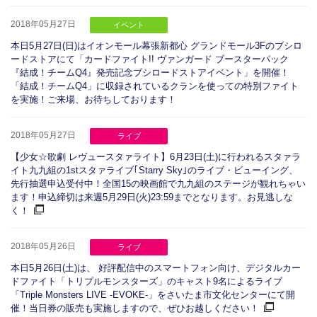
2018年05月27日
イベント
本日5月27日(日)はイオンモール幕張新都心 グランドモール3Fのブシロ
ードストアにて「カードファイト!! ヴァンガード ブースターパック
『結成！チームQ4』発売記念ブシロードストアイベント」を開催！
「結成！チームQ4」に収録されているクランを使っての特別ファイト
を実施！ご来場、お待ちしております！
2018年05月27日
ライブ
【少女☆歌劇 レヴュースタァライト】6月23日(土)に行われるスタァラ
イト九九組の1stスタァライブ｢Starry Sky｣のライブ・ビューイング、
先行抽選申込受付中！全国15の映画館で九九組のステージが観れちゃい
ます！申込締切は来週5月29日(火)23:59までとなります。お見逃しな
く！
2018年05月26日
ライブ
本日5月26日(土)は、 好評配信中のスマートフォン向け、デジタルカー
ドファイト「トリプルモンスターズ」のキャスト9名によるライブ
「Triple Monsters LIVE -EVOKE-」をさいたま市文化センターにて開
催！当日券の販売も実施しますので、ぜひお越しください！