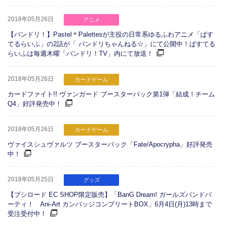
2018年05月26日
アニメ
【バンドリ！】Pastel＊Palettesが主役の日常系ゆるふわアニメ「ぱす
てるらいふ」の2話が「 バンドリちゃんねる☆」にて公開中！ぱすてる
らいふは毎週木曜「バンドリ！TV」内にて放送！
2018年05月26日
カードゲーム
カードファイト!! ヴァンガード ブースターパック第1弾「結成！チーム
Q4」好評発売中！
2018年05月26日
カードゲーム
ヴァイスシュヴァルツ ブースターパック「Fate/Apocrypha」好評発売
中！
2018年05月25日
グッズ
【ブシロード EC SHOP限定販売】「BanG Dream! ガールズバンドパ
ーティ！ Ani-Art カンバッジコンプリートBOX」6月4日(月)13時まで
受注受付中！