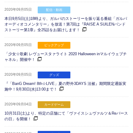
2020年09月05日
配信・動画
本日9月5日(土)18時より、ガルパのストーリーを振り返る番組「ガルパ
オーディオコメンタリー」を放送！第7回は『RAISE A SUILENバンド
ストーリー第1章』全25話をお届けします！
2020年09月05日
ピックアップ
「少女☆歌劇 レヴュースタァライト 2020 Halloween inマルイウェブチ
ャネル」開催中！
2020年09月05日
グッズ
『「BanG Dream! 8th☆LIVE」夏の野外3DAYS 法被』期間限定通販実
施中！9月30日(水)13:00まで！
2020年09月04日
カードゲーム
10月31日(土)より、特定の店舗にて「ヴァイスシュヴァルツ＆Reバース
の日」を開催！