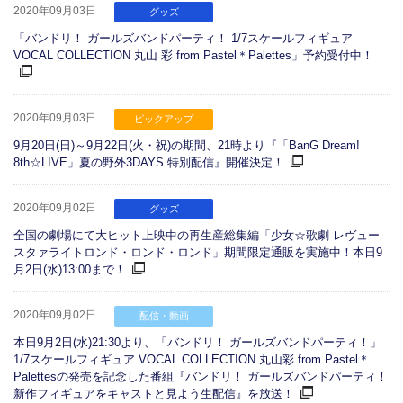
2020年09月03日
グッズ
「バンドリ！ ガールズバンドパーティ！ 1/7スケールフィギュア
VOCAL COLLECTION 丸山 彩 from Pastel＊Palettes」予約受付中！
2020年09月03日
ピックアップ
9月20日(日)～9月22日(火・祝)の期間、21時より『「BanG Dream!
8th☆LIVE」夏の野外3DAYS 特別配信』開催決定！
2020年09月02日
グッズ
全国の劇場にて大ヒット上映中の再生産総集編「少女☆歌劇 レヴュー
スタァライトロンド・ロンド・ロンド」期間限定通販を実施中！本日9
月2日(水)13:00まで！
2020年09月02日
配信・動画
本日9月2日(水)21:30より、「バンドリ！ ガールズバンドパーティ！」
1/7スケールフィギュア VOCAL COLLECTION 丸山彩 from Pastel＊
Palettesの発売を記念した番組『バンドリ！ ガールズバンドパーティ！
新作フィギュアをキャストと見よう生配信』を放送！