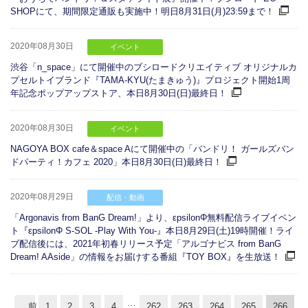
SHOPにて、期間限定通販も実施中！明日8月31日(月)23:59まで！
2020年08月30日
イベント
渋谷「n_space」にて開催中のブシロードクリエイティブ オリジナルカ
プセルトイブランド『TAMA-KYU(たまきゅう)』プロジェクト開始1周
年記念ポップアップストア、本日8月30日(日)最終日！
2020年08月30日
イベント
NAGOYA BOX cafe＆space Aにて開催中の「バンドリ！ ガールズバン
ドパーティ！カフェ 2020」本日8月30日(日)最終日！
2020年08月29日
配信・動画
「Argonavis from BanG Dream!」より、εpsilonΦ無料配信ライブイベン
ト『εpsilonΦ S-SOL -Play With You-』本日8月29日(土)19時開催！ライ
ブ配信後には、2021年初春リリース予定「アルゴナビス from BanG
Dream! AAside」の情報をお届けする番組『TOY BOX』を生放送！
…
前
1
2
3
4
262
263
264
265
266