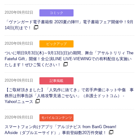
2020年09月02日
コミック
「ヴァンガード電子書籍祭 2020夏の陣!!!」電子書籍フェア開催中！9月
14日(月)まで！
2020年09月02日
ピックアップ
ついに明日9月3日(木)～9月13日(日)の期間、舞台「アサルトリリィ The
Fateful Gift」開催！全公演LINE LIVE-VIEWINGでの有料配信も実施い
たします！ぜひご覧ください！
2020年09月01日
記事掲載
【ご取材頂きました】「人気作に抜てき」で若手声優にネット中傷 事
務所は刑事告訴「人格攻撃見過ごせない」（弁護士ドットコム） -
Yahoo!ニュース
2020年09月01日
モバイルコンテンツ
スマートフォン向けアプリ「アルゴナビス from BanG Dream!
AAside（ダブルエーサイド）」事前登録数20万件突破！