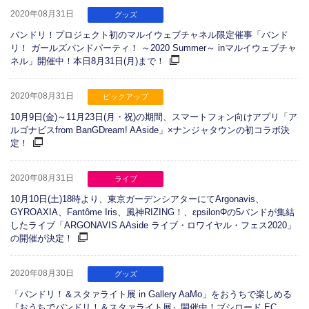
2020年08月31日
グッズ
バンドリ！プロジェクト初のマルイウェブチャネル限定催事「バンド
リ！ ガールズバンドパーティ！ ～2020 Summer～ inマルイウェブチャ
ネル」開催中！本日8月31日(月)まで！
2020年08月31日
ピックアップ
10月9日(金)～11月23日(月・祝)の期間、スマートフォン向けアプリ「ア
ルゴナビスfrom BanGDream! AAside」×ナンジャタウンの初コラボ決
定！
2020年08月31日
ライブ
10月10日(土)18時より、東京ガーデンシアターにてArgonavis、
GYROAXIA、Fantôme Iris、風神RIZING！、εpsilonΦの5バンドが集結
したライブ「ARGONAVIS AAside ライブ・ロワイヤル・フェス2020」
の開催が決定！
2020年08月30日
グッズ
「バンドリ！＆スタァライト展 in Gallery AaMo」をおうちで楽しめる
『おうちでバンドリ！＆スタァライト展』開催中！ブシロード EC