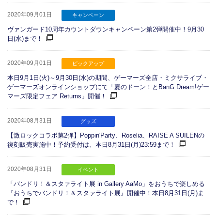
2020年09月01日
キャンペーン
ヴァンガード10周年カウントダウンキャンペーン第2弾開催中！9月30
日(水)まで！
2020年09月01日
ピックアップ
本日9月1日(火)～9月30日(水)の期間、ゲーマーズ全店・ミクサライブ・
ゲーマーズオンラインショップにて「夏のドーン！とBanG Dream!ゲー
マーズ限定フェア Returns」開催！
2020年08月31日
グッズ
【激ロックコラボ第2弾】Poppin'Party、Roselia、RAISE A SUILENの
復刻販売実施中！予約受付は、本日8月31日(月)23:59まで！
2020年08月31日
イベント
「バンドリ！＆スタァライト展 in Gallery AaMo」をおうちで楽しめる
『おうちでバンドリ！＆スタァライト展』開催中！本日8月31日(月)ま
で！