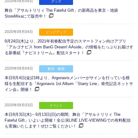
2020年09月04日
グッズ
舞台「アサルトリリィ The Fateful Gift」の新商品を東京・池袋
StoreMixaにて販売中！
2020年09月04日
ピックアップ
9月24日(木)より、2021年初春配信予定のスマートフォン向けアプリ
「アルゴナビス from BanG Dream! AAside」の情報をたっぷりお届けす
る新番組『ナビストリーム』配信スタート！
2020年09月04日
配信・動画
本日9月4日(金)21時より、Argonavisメンバーがサインを行っている模
様を生配信する『Argonavis 1st Album「Starry Line」発売記念ネットサ
イン会』開催！
2020年09月03日
イベント
本日9月3日(木)～9月13日(日)の期間、舞台「アサルトリリィ The
Fateful Gift」いよいよ開催！全公演LINE LIVE-VIEWINGでの有料配信
も実施いたします！ぜひご覧ください！