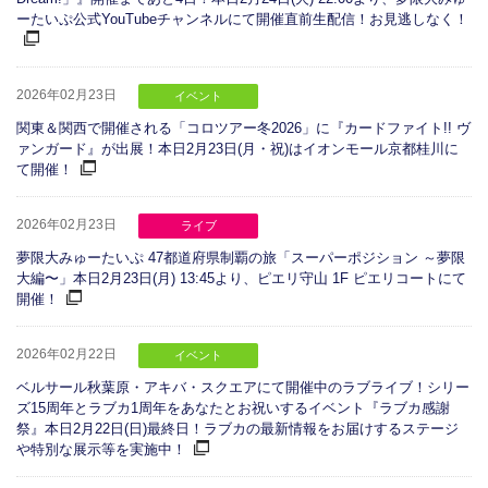
ーたいぷ公式YouTubeチャンネルにて開催直前生配信！お見逃しなく！
2026年02月23日
イベント
関東＆関西で開催される「コロツアー冬2026」に『カードファイト!! ヴ
ァンガード』が出展！本日2月23日(月・祝)はイオンモール京都桂川に
て開催！
2026年02月23日
ライブ
夢限大みゅーたいぷ 47都道府県制覇の旅「スーパーポジション ～夢限
大編〜」本日2月23日(月) 13:45より、ピエリ守山 1F ピエリコートにて
開催！
2026年02月22日
イベント
ベルサール秋葉原・アキバ・スクエアにて開催中のラブライブ！シリー
ズ15周年とラブカ1周年をあなたとお祝いするイベント『ラブカ感謝
祭』本日2月22日(日)最終日！ラブカの最新情報をお届けするステージ
や特別な展示等を実施中！