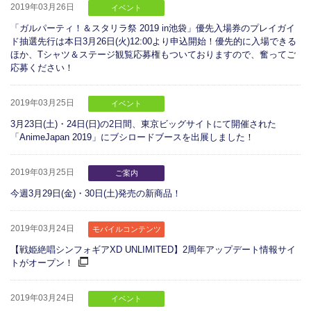
2019年03月26日
イベント
「ガルパーティ！＆スタリラ祭 2019 in池袋」優先入場券のプレイガイ
ド抽選先行は本日3月26日(火)12:00より申込開始！優先的に入場できる
ほか、Tシャツ＆ステージ観覧応募権もついておりますので、奮ってご
応募ください！
2019年03月25日
イベント
3月23日(土)・24日(日)の2日間、東京ビッグサイトにて開催された
「AnimeJapan 2019」にブシロードブースを出展しました！
2019年03月25日
ご案内
今週3月29日(金)・30日(土)発売の新商品！
2019年03月24日
モバイルコンテンツ
【戦姫絶唱シンフォギアXD UNLIMITED】2周年アップデート情報サイ
トがオープン！
2019年03月24日
イベント