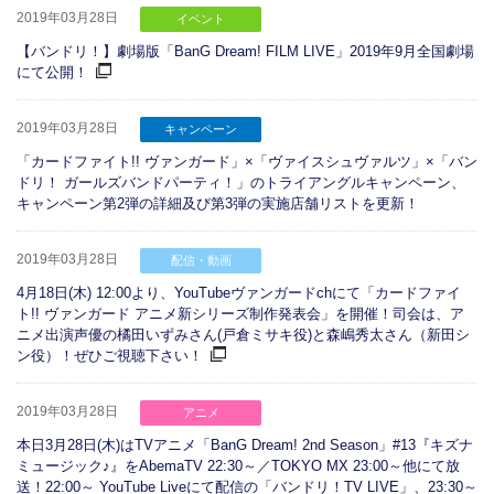
2019年03月28日
イベント
【バンドリ！】劇場版「BanG Dream! FILM LIVE」2019年9月全国劇場
にて公開！
2019年03月28日
キャンペーン
「カードファイト!! ヴァンガード」×「ヴァイスシュヴァルツ」×「バン
ドリ！ ガールズバンドパーティ！」のトライアングルキャンペーン、
キャンペーン第2弾の詳細及び第3弾の実施店舗リストを更新！
2019年03月28日
配信・動画
4月18日(木) 12:00より、YouTubeヴァンガードchにて「カードファイ
ト!! ヴァンガード アニメ新シリーズ制作発表会」を開催！司会は、ア
ニメ出演声優の橘田いずみさん(戸倉ミサキ役)と森嶋秀太さん（新田シ
ン役）！ぜひご視聴下さい！
2019年03月28日
アニメ
本日3月28日(木)はTVアニメ「BanG Dream! 2nd Season」#13『キズナ
ミュージック♪』をAbemaTV 22:30～／TOKYO MX 23:00～他にて放
送！22:00～ YouTube Liveにて配信の「バンドリ！TV LIVE」、23:30～