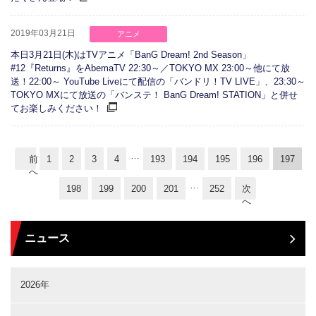
2019年03月21日
アニメ
本日3月21日(木)はTVアニメ「BanG Dream! 2nd Season」
#12『Returns』をAbemaTV 22:30～／TOKYO MX 23:00～他にて放
送！22:00～ YouTube Liveにて配信の「バンドリ！TV LIVE」、23:30～
TOKYO MXにて放送の「バンステ！ BanG Dream! STATION」と併せ
てお楽しみください！
…
前
1
2
3
4
193
194
195
196
197
へ
…
198
199
200
201
252
次
へ
ニュース
2026年