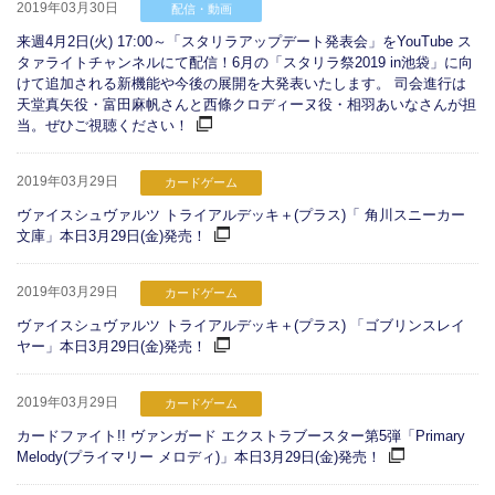
2019年03月30日
配信・動画
来週4月2日(火) 17:00～「スタリラアップデート発表会」をYouTube ス
タァライトチャンネルにて配信！6月の「スタリラ祭2019 in池袋」に向
けて追加される新機能や今後の展開を大発表いたします。 司会進行は
天堂真矢役・富田麻帆さんと西條クロディーヌ役・相羽あいなさんが担
当。ぜひご視聴ください！
2019年03月29日
カードゲーム
ヴァイスシュヴァルツ トライアルデッキ＋(プラス)「 角川スニーカー
文庫」本日3月29日(金)発売！
2019年03月29日
カードゲーム
ヴァイスシュヴァルツ トライアルデッキ＋(プラス) 「ゴブリンスレイ
ヤー」本日3月29日(金)発売！
2019年03月29日
カードゲーム
カードファイト!! ヴァンガード エクストラブースター第5弾「Primary
Melody(プライマリー メロディ)」本日3月29日(金)発売！