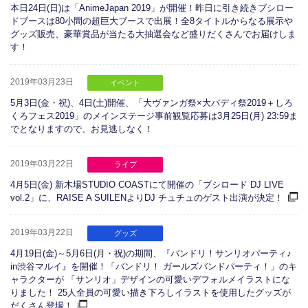
本日24日(日)は「AnimeJapan 2019」が開催！昨日に引き続きブシロー
ドブースは80小間の超巨大ブースで出展！全8タイトルからなる展示や
グッズ販売、豪華賞品が当たる大抽選会など盛りだくさんでお届けしま
す！
2019年03月23日
イベント
5月3日(金・祝)、4日(土)開催、「大ヴァンガ祭×大バディ祭2019＋しろ
くろフェス2019」のメインステージ事前観覧応募は3月25日(月) 23:59ま
でとなりますので、お見逃しなく！
2019年03月22日
ライブ
4月5日(金) 新木場STUDIO COASTにて開催の「ブシロード DJ LIVE
vol.2」に、RAISE A SUILENよりDJ チュチュのゲスト出演が決定！
2019年03月22日
グッズ
4月19日(金)～5月6日(月・祝)の期間、『バンドリ！サンリオパーティ♪
in渋谷マルイ』を開催！「バンドリ！ ガールズバンドパーティ！」のキ
ャラクターが 「サンリオ」デザインの可愛いデフォルメイラストにな
りました！ 25人全員の可愛い描き下ろしイラストを使用したグッズが
だくさん登場！