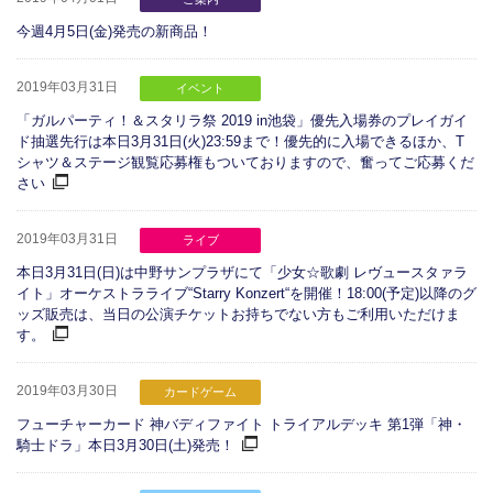
今週4月5日(金)発売の新商品！
2019年03月31日
イベント
「ガルパーティ！＆スタリラ祭 2019 in池袋」優先入場券のプレイガイ
ド抽選先行は本日3月31日(火)23:59まで！優先的に入場できるほか、T
シャツ＆ステージ観覧応募権もついておりますので、奮ってご応募くだ
さい
2019年03月31日
ライブ
本日3月31日(日)は中野サンプラザにて「少女☆歌劇 レヴュースタァラ
イト」オーケストラライブ“Starry Konzert“を開催！18:00(予定)以降のグ
ッズ販売は、当日の公演チケットお持ちでない方もご利用いただけま
す。
2019年03月30日
カードゲーム
フューチャーカード 神バディファイト トライアルデッキ 第1弾「神・
騎士ドラ」本日3月30日(土)発売！