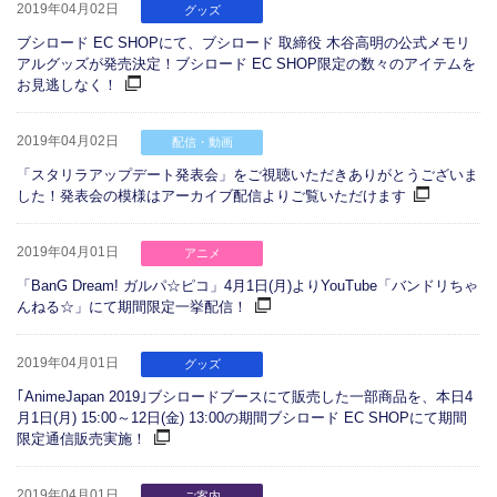
2019年04月02日
グッズ
ブシロード EC SHOPにて、ブシロード 取締役 木谷高明の公式メモリ
アルグッズが発売決定！ブシロード EC SHOP限定の数々のアイテムを
お見逃しなく！
2019年04月02日
配信・動画
「スタリラアップデート発表会」をご視聴いただきありがとうございま
した！発表会の模様はアーカイブ配信よりご覧いただけます
2019年04月01日
アニメ
「BanG Dream! ガルパ☆ピコ」4月1日(月)よりYouTube「バンドリちゃ
んねる☆」にて期間限定一挙配信！
2019年04月01日
グッズ
｢AnimeJapan 2019｣ブシロードブースにて販売した一部商品を、本日4
月1日(月) 15:00～12日(金) 13:00の期間ブシロード EC SHOPにて期間
限定通信販売実施！
2019年04月01日
ご案内