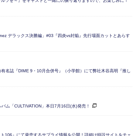
麗しき獣とワルツを～』をキャストと一緒にの振り返りますので、お楽しみに！
vinez デラックス決勝編」#03『四炎vs封焔』先行場面カットとあらす
の有名誌『DIME 9・10月合併号』（小学館）にて弊社木谷高明『推し
ルバム「CULTIVATION」本日7月16日(水)発売！
ーケット106』にて発売するサプライ情報を公開！詳細は特設サイトをチェ