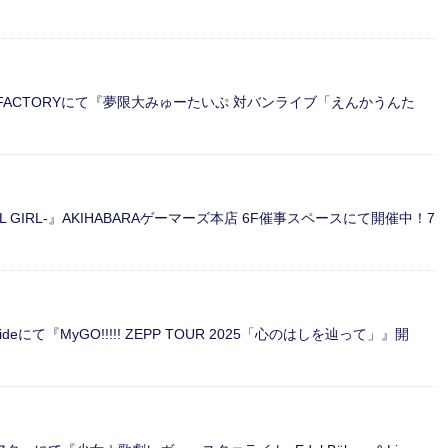
新木場 FACTORYにて『夢限大みゅーたいぷ 対バンライブ「えんかうんた
TUAL GIRL-』AKIHABARAゲーマーズ本店 6F催事スペースにて開催中！7
ysideにて『MyGO!!!!! ZEPP TOUR 2025「心のはしを辿って」』開