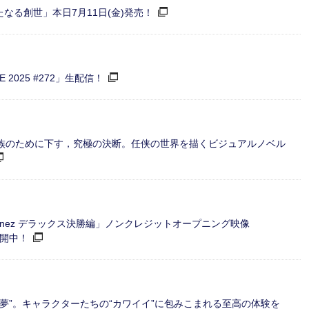
「新たなる創世」本日7月11日(金)発売！
E 2025 #272」生配信！
家族のために下す，究極の決断。任侠の世界を描くビジュアルノベル
ivinez デラックス決勝編」ノンクレジットオープニング映像
を公開中！
“夢”。キャラクターたちの“カワイイ”に包みこまれる至高の体験を