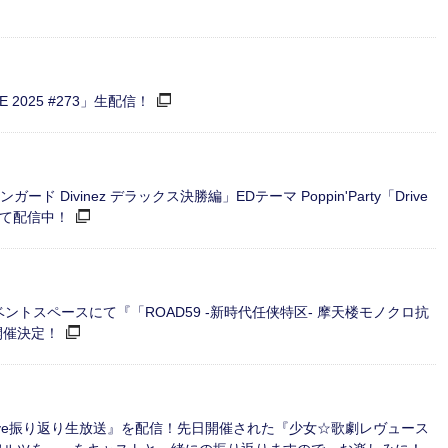
E 2025 #273」生配信！
 Divinez デラックス決勝編」EDテーマ Poppin'Party「Drive
スにて配信中！
Fイベントスペースにて『「ROAD59 -新時代任侠特区- 摩天楼モノクロ抗
開催決定！
hne-＆Live振り返り生放送』を配信！先日開催された『少女☆歌劇レヴュース