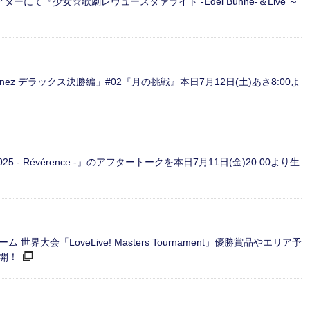
アターにて『少女☆歌劇レヴュースタァライト -Edel Bühne-＆Live ～
inez デラックス決勝編」#02『月の挑戦』本日7月12日(土)あさ8:00よ
 2025 - Révérence -』のアフタートークを本日7月11日(金)20:00より生
会「LoveLive! Masters Tournament」優勝賞品やエリア予
開！