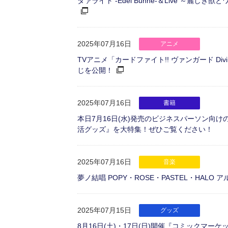
タァライト -Edel Bühne-＆Live ～
2025年07月16日
アニメ
TVアニメ「カードファイト!! ヴァンガード Di
じを公開！
2025年07月16日
書籍
本日7月16日(水)発売のビジネスパーソン向け
活グッズ』を大特集！ぜひご覧ください！
2025年07月16日
音楽
夢ノ結唱 POPY・ROSE・PASTEL・HALO ア
2025年07月15日
グッズ
8月16日(土)・17日(日)開催『コミックマ