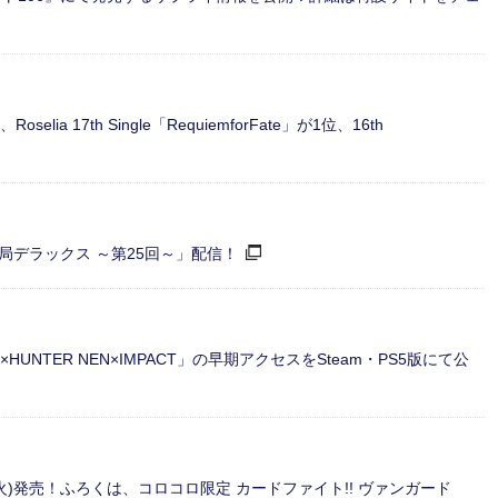
 17th Single「RequiemforFate」が1位、16th
情報局デラックス ～第25回～」配信！
×HUNTER NEN×IMPACT」の早期アクセスをSteam・PS5版にて公
火)発売！ふろくは、コロコロ限定 カードファイト!! ヴァンガード