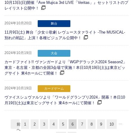
10月13日(日)開催『Ave Mujica 3rd LIVE「Veritas」』セットリストのプ
レイリスト公開中！
2024年10月20日
舞台
11月9日(土) 舞台「少女☆歌劇 レヴュースタァライト -The MUSICAL-
別れの戦記」上演！各種ビジュアル公開中！
2024年10月19日
大会
カードファイト!! ヴァンガードより「WGPデラックス2024 Season2」
東京・名古屋・京都の全国3会場で実施！本日10月19日(土)は東京ビッ
グサイト 東4ホールにて開催！
2024年10月19日
カードゲーム
ヴァイスシュヴァルツより「ワールドグランプリ2024」開幕！本日10
月19日(土)は東京ビッグサイト 東4ホールにて開催！
…
前
1
2
3
4
5
6
7
8
9
10
へ