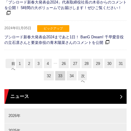
「ブシロード新春大発表会2024」代表取締役社長の木谷からのコメント
を公開！ 5時間の大ボリュームでお届けします！ぜひご覧ください！
2024年01月05日
ピックアップ
ブシロード新春大発表会2024まであと1日！ BanG Dream! 千早愛音役
の立石凛さんと要楽奈役の青木陽菜さんのコメントを公開
…
前
1
2
3
4
26
27
28
29
30
31
へ
32
33
34
次
へ
ニュース
2026年
2025年