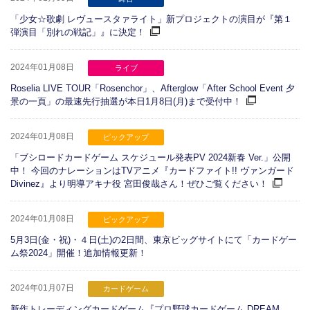
「少女☆歌劇 レヴュースタァライト」新プロジェクトの演目が『第１
弾演目「別れの戦記」』に決定！
2024年01月08日
ライブ
Roselia LIVE TOUR「Rosenchor」、Afterglow「After School Event 夕
景の一頁」の最速先行抽選が本日1月8日(月)まで受付中！
2024年01月08日
ピックアップ
「ブシロードカードゲーム スケジュール発表PV 2024新春 Ver.」公開
中！ 今回のナレーションはTVアニメ『カードファイト!! ヴァンガード
Divinez』より明導アキナ役 宮田俊哉さん！ぜひご覧ください！
2024年01月08日
ピックアップ
5月3日(金・祝)・４日(土)の2日間、東京ビッグサイトにて「カードゲー
ム祭2024」開催！追加情報更新！
2024年01月07日
カードゲーム
新作トレーディングカードゲーム『プロ野球カードゲーム DREAM