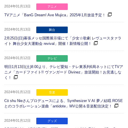
2024年01月13日
アニメ
TVアニメ「BanG Dream! Ave Mujica」2025年1月放送予定！
2024年01月13日
舞台
2月25日(日)幕張メッセ国際展示場にて「少女☆歌劇 レヴュースタァラ
イト 舞台少女大運動会 revival」開催！新情報公開！
2024年01月12日
テレビ
明日1月13日(土)8:00より、テレビ愛知・テレ東系列6局ネットにてTVア
ニメ「カードファイト!! ヴァンガード Divinez」放送開始！お見逃しな
く！
2024年01月12日
音楽
Cö shu Nieさんプロデュースによる、Synthesizer V AI 夢ノ結唱 ROSE
とのコラボレーション楽曲「antidote」MV公開＆音楽配信決定！
2024年01月12日
グッズ