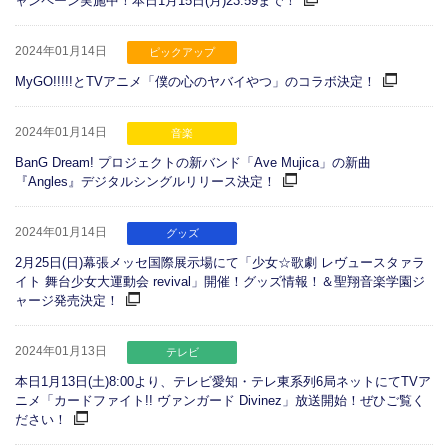
ャンペーン実施中！本日1月15日(月)23:59まで！
2024年01月14日
ピックアップ
MyGO!!!!!とTVアニメ「僕の心のヤバイやつ」のコラボ決定！
2024年01月14日
音楽
BanG Dream! プロジェクトの新バンド「Ave Mujica」の新曲
『Angles』デジタルシングルリリース決定！
2024年01月14日
グッズ
2月25日(日)幕張メッセ国際展示場にて「少女☆歌劇 レヴュースタァラ
イト 舞台少女大運動会 revival」開催！グッズ情報！＆聖翔音楽学園ジ
ャージ発売決定！
2024年01月13日
テレビ
本日1月13日(土)8:00より、テレビ愛知・テレ東系列6局ネットにてTVア
ニメ「カードファイト!! ヴァンガード Divinez」放送開始！ぜひご覧く
ださい！