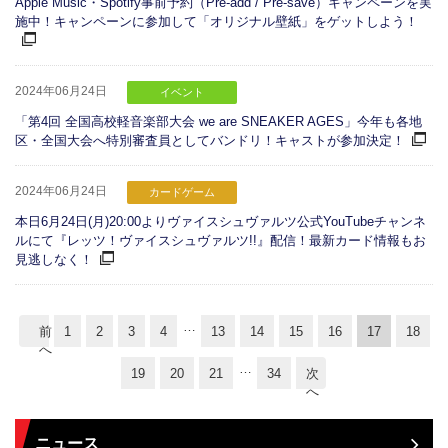
Apple Music・Spotify事前予約（Pre-add / Pre-save）キャンペーンを実
施中！キャンペーンに参加して「オリジナル壁紙」をゲットしよう！
2024年06月24日
イベント
「第4回 全国高校軽音楽部大会 we are SNEAKER AGES」今年も各地
区・全国大会へ特別審査員としてバンドリ！キャストが参加決定！
2024年06月24日
カードゲーム
本日6月24日(月)20:00よりヴァイスシュヴァルツ公式YouTubeチャンネ
ルにて『レッツ！ヴァイスシュヴァルツ!!』配信！最新カード情報もお
見逃しなく！
…
前
1
2
3
4
13
14
15
16
17
18
へ
…
19
20
21
34
次
へ
ニュース