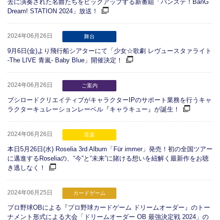
去に演奏された名曲たちをピックアップする新番組「バンステ！BanG
Dream! STATION 2024」放送！
2024年06月26日
舞台
9月6日(金)より飛行船シアターにて「少女☆歌劇 レヴュースタァライト
-The LIVE 青嵐- Baby Blue」開催決定！
2024年06月26日
ご案内
ブシロードクリエイティブがキャラクターIPのサポート業務を行うキャ
ラクターキュレーションレーベル『キャラキュー』が誕生！
2024年06月26日
音楽
本日5月26日(水) Roselia 3rd Album「Für immer」発売！初の全国ツアー
に邁進するRoseliaの、“今”と“未来”に賭ける想いを紐解く最新作をお聴
き逃しなく！
2024年06月25日
カードゲーム
プロ野球OBによる『プロ野球カードゲーム ドリームオーダー』のトー
ナメント形式による大会「ドリームオーダー OB 最強決定戦 2024」の