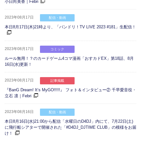
小日向美香｜Febri
2023年08月17日
配信・動画
本日8月17日(木)21時より、「バンドリ！TV LIVE 2023 #181」生配信！
2023年08月17日
コミック
ルール無用！？のカードゲーム4コマ漫画「おすカドEX」第18話、8月
16日(水)更新！
2023年08月17日
記事掲載
『BanG Dream! It’s MyGO!!!!!』 フォト＆インタビュー② 千早愛音役・
立石 凛｜Febri
2023年08月16日
配信・動画
本日8月16日(水)21:00から配信「水曜日のD4DJ」内にて、7月22日(土)
に飛行船シアターで開催された「#D4DJ_DJTIME CLUB」の模様をお届
け！