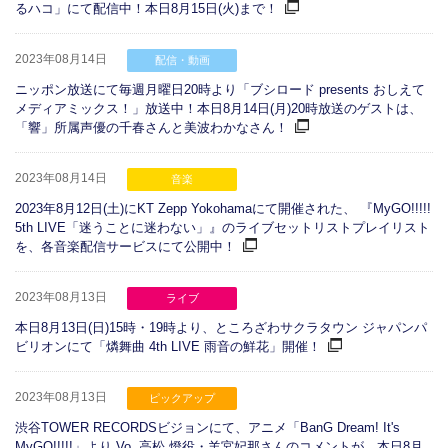
るハコ」にて配信中！本日8月15日(火)まで！
2023年08月14日
配信・動画
ニッポン放送にて毎週月曜日20時より「ブシロード presents おしえて
メディアミックス！」放送中！本日8月14日(月)20時放送のゲストは、
「響」所属声優の千春さんと美波わかなさん！
2023年08月14日
音楽
2023年8月12日(土)にKT Zepp Yokohamaにて開催された、 『MyGO!!!!!
5th LIVE「迷うことに迷わない」』のライブセットリストプレイリスト
を、各音楽配信サービスにて公開中！
2023年08月13日
ライブ
本日8月13日(日)15時・19時より、ところざわサクラタウン ジャパンパ
ビリオンにて「燐舞曲 4th LIVE 雨音の鮮花」開催！
2023年08月13日
ピックアップ
渋谷TOWER RECORDSビジョンにて、アニメ「BanG Dream! It's
MyGO!!!!!」より Vo. 高松 燈役・羊宮妃那さんのコメントが、本日8月