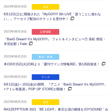
2023年08月16日
音楽
8月12日(土)に開催された『MyGO!!!!! 5th LIVE「迷うことに迷わな
い」』アーカイブ配信のチケットを受付中！
2023年08月16日
記事掲載
『BanG Dream! It’s MyGO!!!!!』 フォト＆インタビュー① 高松 燈役・
羊宮妃那｜Febri
2023年08月15日
配信・動画
本日8月15日(火)21時より「週刊ヴァンガ情報局D」第126回放送！
2023年08月15日
グッズ
9月1日(金)～15日(金)の期間、『アニメ「BanG Dream! It's MyGO!!!!!」
×アトレ秋葉原』POP UP STOREが開催！
2023年08月15日
音楽
RASZEPPTOUR 2021「BE LIGHT」東京公演の模様をJOYSOUND「み