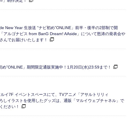
am!」制作決定！
ide New Year 生放送 “ナビ初め”ONLINE」前半・後半の2部制で開
ナビス from BanG Dream! AAside」について怒涛の発表会や
さんでお届けいたします！
 “ナビ初め”ONLINE」期間限定通販実施中！1月20日(水)23:59まで！
ばマルイ7F イベントスペースにて、TVアニメ「アサルトリリィ
きおろしイラストを使用したグッズは、通販「マルイウェブチャネル」で
ください！