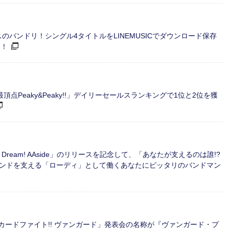
ースのバンドリ！シングル4タイトルをLINEMUSICでダウンロード保存
ト！
 P-key「最頂点Peaky&Peaky!!」デイリーセールスランキングで1位と2位を獲
G Dream! AAside」のリリースを記念して、「あなたが支えるのは誰!?
ンドを支える「ローディ」として働くあなたにピッタリのバンドマン
「カードファイト!! ヴァンガード」発表会の名称が『ヴァンガード・プ