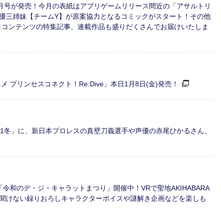
1年2月号が発売！今月の表紙はアプリゲームリリース間近の「アサルトリ
載は、声優三姉妹【チームY】が原案協力となるコミックがスタート！その他
目コンテンツの特集記事、連載作品も盛りだくさんでお届けいたしま
プリンセスコネクト！Re:Dive」本日1月8日(金)発売！
2021冬」に、新日本プロレスの真壁刀義選手や声優の赤尾ひかるさん、
「令和のデ・ジ・キャラットまつり」開催中！VRで聖地AKIHABARA
聞けない録りおろしキャラクターボイスや謎解き企画などを楽しも