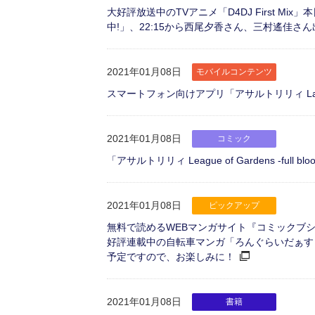
大好評放送中のTVアニメ「D4DJ First Mix」
中!」、22:15から西尾夕香さん、三村遙佳さん出演「#D
2021年01月08日
モバイルコンテンツ
スマートフォン向けアプリ「アサルトリリィ Last
2021年01月08日
コミック
「アサルトリリィ League of Gardens -ful
2021年01月08日
ピックアップ
無料で読めるWEBマンガサイト『コミックブシロ
好評連載中の自転車マンガ「ろんぐらいだぁす
予定ですので、お楽しみに！
2021年01月08日
書籍