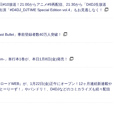
本日#10放送！21:00からアニメ#9再配信、21:30から「D4DJ生放送
4DJ_DJTIME Special Edition vol.4」もお見逃しなく！
 Bullet」事前登録者数40万人突破！
l bloom-」単行本1巻が、本日1月8日(金)発売！
ードWEB』が、1月22日(金)正午にオープン！12ヶ月連続新連載や
とーりーず！」やバンドリ！、D4DJなどのコミカライズも続々配信