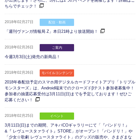
が出演します！さらに、3月には2つのイベントを開催します！詳細はこ
ちらでチェック！
2018年02月27日
配信・動画
「週刊ヴァンガ情報局 Z」本日21時より放送開始！
2018年02月26日
ご案内
今週3月3日(土)発売の新商品！
2018年02月26日
モバイルコンテンツ
2018年春配信予定のスマホ用デジタルカードファイトアプリ「トリプル
モンスターズ」は、Android端末でのクローズドβテスト参加者募集中！
参加者の抽選応募受付は3月11日(日)までを予定しております！ぜひご
応募ください！
2018年02月25日
イベント
3月11日(日)までの期間、アキバCOギャラリーにて「『バンドリ！』
&『 レヴュースタァライト』STORE」がオープン！「バンドリ！」や
「少女☆歌劇 レヴュースタァライト」のグッズの販売や、さまざまな