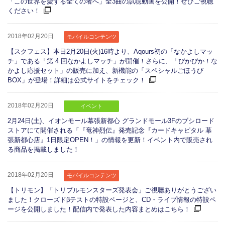
「この世界を愛する全ての者へ」全3曲の試聴動画を公開！ぜひご視聴
ください！
2018年02月20日
モバイルコンテンツ
【スクフェス】本日2月20日(火)16時より、Aqours初の「なかよしマッ
チ」である「第 4 回なかよしマッチ」が開催！さらに、「ぴかぴか！な
かよし応援セット」の販売に加え、新機能の「スペシャルごほうび
BOX」が登場！詳細は公式サイトをチェック！
2018年02月20日
イベント
2月24日(土)、イオンモール幕張新都心 グランドモール3Fのブシロード
ストアにて開催される「『竜神烈伝』発売記念『カードキャピタル 幕
張新都心店』1日限定OPEN！」の情報を更新！イベント内で販売され
る商品を掲載しました！
2018年02月20日
モバイルコンテンツ
【トリモン】「トリプルモンスターズ発表会」ご視聴ありがとうござい
ました！クローズドβテストの特設ページと、CD・ライブ情報の特設ペ
ージを公開しました！配信内で発表した内容まとめはこちら！