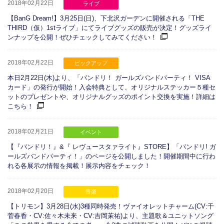
2018年02月22日
ライブ
【BanG Dream!】3月25日(日)、下北沢ガーデンに開催される「THE
THIRD（仮）1stライブ」にてライブグッズの販売が決定！グッズライ
ンナップを公開！ぜひチェックしてみてください！
2018年02月22日
ピックアップ
本日2月22日(木)より、「バンドリ！ ガールズバンドパーティ！ VISA
カード」の発行が開始！入会特典として、オリジナルステッカー５種セ
ットのプレゼントや、オリジナルグッズのポイント交換を実施！詳細は
こちら！
2018年02月21日
イベント
【『バンドリ！』&『 レヴュースタァライト』STORE】「バンドリ! ガ
ールズバンドパーティ！」のページを公開しました！開催期間中に行わ
れる各展示の情報を掲載！展示内容をチェック！
2018年02月20日
音楽
【トリモン】3月28日(水)3種同時発売！ヴァイオレットチャーム(CV:千
菅春香・CV:佐々木未来・CV:吉岡茉祐)より、主題歌＆ユニットソング