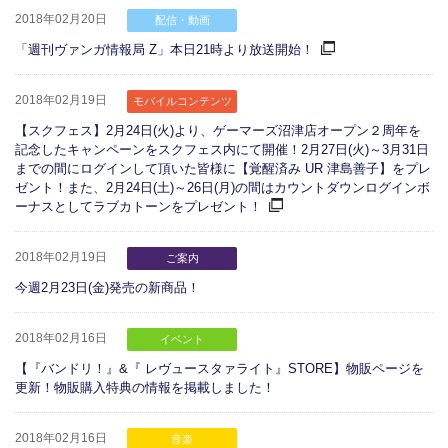
2018年02月20日
配信・動画
「週刊ヴァンガ情報局 Z」本日21時より放送開始！
2018年02月19日
モバイルコンテンツ
【スクフェス】2月24日(火)より、ゲーマーズ沼津店オープン２周年を
記念したキャンペーンをスクフェス内にて開催！2月27日(火)～3月31日
までの間にログインして頂いた皆様に【覚醒済み UR 津島善子】をプレ
ゼント！また、2月24日(土)～26日(月)の間はカウントダウンログインボ
ーナスとしてラブカトーンをプレゼント！
2018年02月19日
ご案内
今週2月23日(金)発売の新商品！
2018年02月16日
イベント
【『バンドリ！』&『 レヴュースタァライト』STORE】物販ページを
更新！物販購入特典の情報を掲載しました！
2018年02月16日
音楽