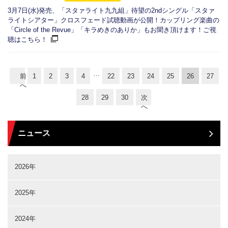
3月7日(水)発売、「スタァライト九九組」待望の2ndシングル「スタァ
ライトシアター」クロスフェード試聴動画が公開！カップリング楽曲の
「Circle of the Revue」「キラめきのありか」もお聞き頂けます！ご視
聴はこちら！
…
前
1
2
3
4
22
23
24
25
26
27
へ
28
29
30
次
へ
ニュース
2026年
2025年
2024年