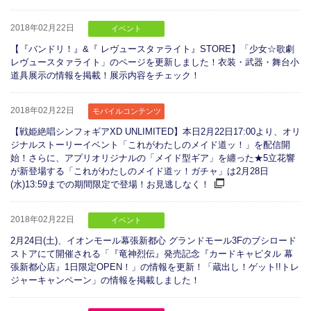
2018年02月22日
イベント
【『バンドリ！』&『 レヴュースタァライト』STORE】「少女☆歌劇
レヴュースタァライト」のページを更新しました！衣装・武器・舞台小
道具展示の情報を掲載！展示内容をチェック！
2018年02月22日
モバイルコンテンツ
【戦姫絶唱シンフォギアXD UNLIMITED】本日2月22日17:00より、オリ
ジナルストーリーイベント「これがわたしのメイド道ッ！」を配信開
始！さらに、アプリオリジナルの「メイド型ギア」を纏った★5立花響
が新登場する「これがわたしのメイド道ッ！ガチャ」は2月28日
(水)13:59までの期間限定で登場！お見逃しなく！
2018年02月22日
イベント
2月24日(土)、イオンモール幕張新都心 グランドモール3Fのブシロード
ストアにて開催される「『竜神烈伝』発売記念『カードキャピタル 幕
張新都心店』1日限定OPEN！」の情報を更新！「蔵出し！ゲット!!トレ
ジャーキャンペーン」の情報を掲載しました！