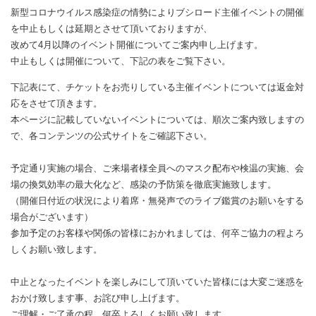
新型コロナウイルス感染症の情勢によりブシロード主催イベントの開催
を中止もしくは延期とさせて頂いておりますが、
改めて4月以降のイベント開催についてご案内申し上げます。
中止もしくは開催について、下記の表をご覧下さい。
下記表にて、チケットをお売りしている主催イベントについては返金対
応をさせて頂きます。
本ページに記載していないイベントについては、順次ご案内致しますの
で、各コンテンツの公式サイトをご確認下さい。
予定通り実施の場合、ご来場者様全員へのマスク配布や検温の実施、会
場の換気効率の最大化など、感染の予防策を徹底実施致します。
（開催日付近の状況により着席・無発声でのライブ鑑賞のお願いをする
場合がございます）
参加予定のお客様や関係の皆様におかれましては、何卒ご協力の程よろ
しくお願い致します。
中止となったイベントを楽しみにして頂いていた皆様には大変ご迷惑を
おかけ致します事、お詫び申し上げます。
ご理解・ご了承の程、何卒よろしくお願い致します。