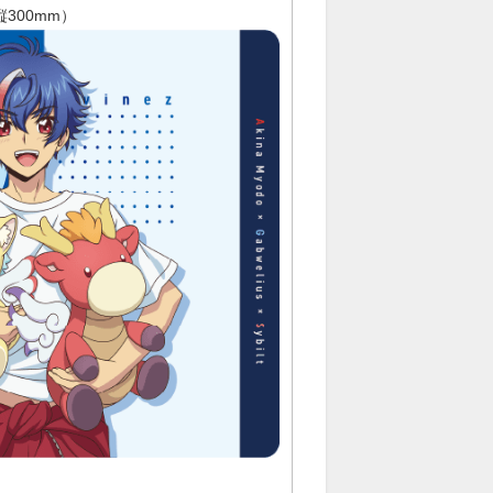
300mm）