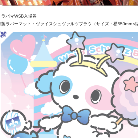
▼ラバマWSB入場券
特製ラバーマット：ヴァイスシュヴァルツブラウ（サイズ：横550mm×縦3