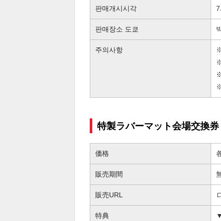
판매개시시각
7
판매장소 도쿄
주의사항
特製ラバーマット会場交換券 
価格
各
販売期間
販売URL
特典