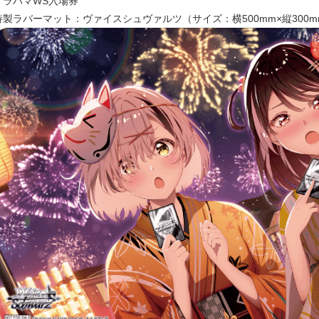
▼ラバマWS入場券
特製ラバーマット：ヴァイスシュヴァルツ（サイズ：横500mm×縦300m