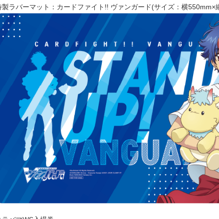
特製ラバーマット：カードファイト!! ヴァンガード(サイズ：横550mm×縦